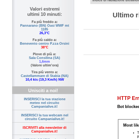
Indice di radiazione ultraviol
Valori estremi
Ultimo r
ultimi 10 minuti:
Fa più freddo a:
Pannarano (BN) Oasi WWF mt
1185
26,3°C
Fa più caldo a:
Benevento centro P.zza Orsini
38°C
Piove di più a:
Sala Consilina (SA)
1,6mm
(Valore ultim'ora)
Tira più vento a:
Castellammare di Stabia (NA)
10,4 kts (19,3 Km/h) NW
Unisciti a noi!
INSERISCI la tua stazione
meteo nel circuito
Campanialive.it!
INSERISCI la tua webcam nel
circuito Campanialive.it!
ISCRIVITI alla newsletter di
Campanialive.it!