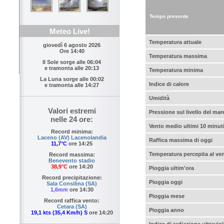
Tempo presente
Meteo Live!
Temperatura attuale
giovedì 6 agosto 2026
Ore 14:40
Temperatura massima
Il Sole sorge alle
06:04
e tramonta alle
20:13
Temperatura minima
La Luna sorge alle
00:02
Indice di calore
e tramonta alle
14:27
Umidità
Valori estremi
Pressione sul livello del mar
nelle 24 ore:
Vento medio ultimi 10 minut
Record minima:
Laceno (AV) Lacenolandia
Raffica massima di oggi
11,7°C
ore 14:25
Temperatura percepita al ve
Record massima:
Benevento stadio
38,9°C
ore 14:20
Pioggia ultim'ora
Record precipitazione:
Pioggia oggi
Sala Consilina (SA)
1,6mm
ore 14:30
Pioggia mese
Record raffica vento:
Cetara (SA)
Pioggia anno
19,1 kts (35,4 Km/h) S
ore 14:20