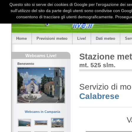
Questo sito si serve dei cookies di Google per l'erogazione dei serv
sull'utilizzo del sito da parte degli utenti sono condivise con Goo
consentono di tracciare gli utenti demograficamente. Proseguen
Home
Previsioni meteo
Live!
Dati meteo
Ser
Stazione met
Webcams Live!
mt. 525 slm.
Benevento
Servizio di mo
Calabrese
Webcams in Campania
V