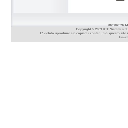
06/08/2026 14
Copyright © 2009 RTF Sistemi s.r.l.
E' vietato riprodurre e/o copiare i contenuti di questo sito
Power