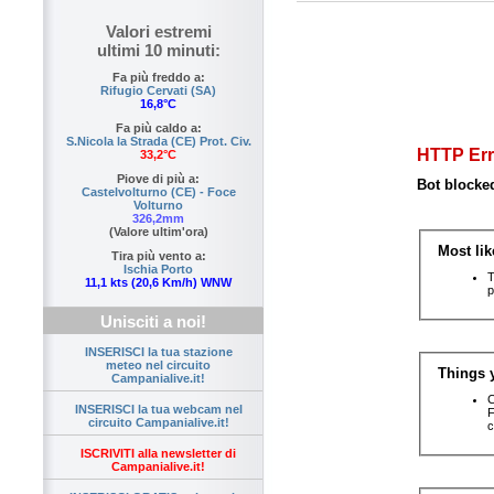
Valori estremi
ultimi 10 minuti:
Fa più freddo a:
Rifugio Cervati (SA)
16,8°C
Fa più caldo a:
S.Nicola la Strada (CE) Prot. Civ.
33,2°C
Piove di più a:
Castelvolturno (CE) - Foce
Volturno
326,2mm
(Valore ultim'ora)
Tira più vento a:
Ischia Porto
11,1 kts (20,6 Km/h) WNW
Unisciti a noi!
INSERISCI la tua stazione
meteo nel circuito
Campanialive.it!
INSERISCI la tua webcam nel
circuito Campanialive.it!
ISCRIVITI alla newsletter di
Campanialive.it!