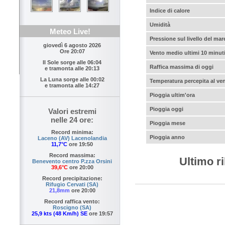
Indice di calore
Umidità
Meteo Live!
Pressione sul livello del mar
giovedì 6 agosto 2026
Ore 20:07
Vento medio ultimi 10 minut
Il Sole sorge alle
06:04
Raffica massima di oggi
e tramonta alle
20:13
La Luna sorge alle
00:02
Temperatura percepita al ve
e tramonta alle
14:27
Pioggia ultim'ora
Pioggia oggi
Valori estremi
nelle 24 ore:
Pioggia mese
Record minima:
Pioggia anno
Laceno (AV) Lacenolandia
11,7°C
ore 19:50
Record massima:
Ultimo r
Benevento centro P.zza Orsini
39,6°C
ore 20:00
Record precipitazione:
Rifugio Cervati (SA)
21,8mm
ore 20:00
Record raffica vento:
Roscigno (SA)
25,9 kts (48 Km/h) SE
ore 19:57