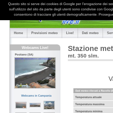
Questo sito si serve dei cookies di Google per l'erogazione dei serv
sull'utilizzo del sito da parte degli utenti sono condivise con Goo
consentono di tracciare gli utenti demograficamente. Proseguen
Home
Previsioni meteo
Live!
Dati meteo
Ser
Stazione met
Webcams Live!
mt. 350 slm.
Positano (SA)
V
Dati meteo rilevati a Ravello (
Webcams in Campania
Temperatura attuale
Temperatura massima
Temperatura minima