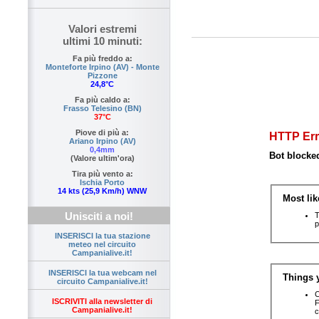
Valori estremi
ultimi 10 minuti:
Fa più freddo a:
Monteforte Irpino (AV) - Monte
Pizzone
24,8°C
Fa più caldo a:
Frasso Telesino (BN)
37°C
Piove di più a:
Ariano Irpino (AV)
0,4mm
(Valore ultim'ora)
Tira più vento a:
Ischia Porto
14 kts (25,9 Km/h) WNW
Unisciti a noi!
INSERISCI la tua stazione
meteo nel circuito
Campanialive.it!
INSERISCI la tua webcam nel
circuito Campanialive.it!
ISCRIVITI alla newsletter di
Campanialive.it!