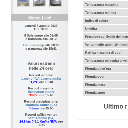
Temperatura massima
Temperatura minima
Meteo Live!
Indice di calore
venerdì 7 agosto 2026
Umidità
Ore 16:03
Il Sole sorge alle
06:05
Pressione sul livello del mar
e tramonta alle
20:12
Vento medio ultimi 10 minut
La Luna sorge alle
00:50
e tramonta alle
15:41
Raffica massima di oggi
Temperatura percepita al ve
Valori estremi
nelle 24 ore:
Pioggia ultim'ora
Record minima:
Pioggia oggi
Laceno (AV) Lacenolandia
11,2°C
ore 15:40
Pioggia mese
Record massima:
Benevento stadio
Pioggia anno
38,8°C
ore 15:40
Record precipitazione:
Ultimo r
Montano Antilia (SA)
3,6mm
ore 15:50
Record raffica vento:
Sant'Arsenio (SA)
24,9 kts (46,1 Km/h) NNW
ore
15:40