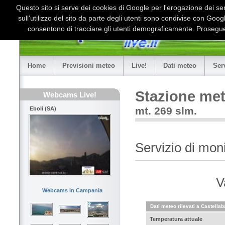
Questo sito si serve dei cookies di Google per l'erogazione dei serv
sull'utilizzo del sito da parte degli utenti sono condivise con Goo
consentono di tracciare gli utenti demograficamente. Proseguen
Home
Previsioni meteo
Live!
Dati meteo
Ser
Stazione met
Webcams Live!
mt. 269 slm.
Eboli (SA)
Servizio di mon
V
Webcams in Campania
Dati meteo rilevati a Castellab
Temperatura attuale