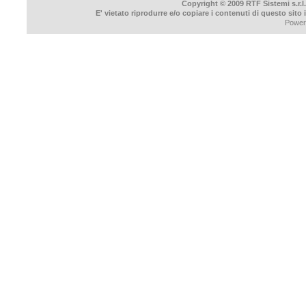
Copyright © 2009 RTF Sistemi s.r.l.
E' vietato riprodurre e/o copiare i contenuti di questo sito
Power