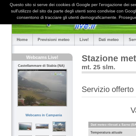
Questo sito si serve dei cookies di Google per l'erogazione dei serv
sull'utilizzo del sito da parte degli utenti sono condivise con Goo
consentono di tracciare gli utenti demograficamente. Proseguen
Home
Previsioni meteo
Live!
Dati meteo
Ser
Stazione met
Webcams Live!
mt. 25 slm.
Castellammare di Stabia (NA)
Servizio offert
V
Webcams in Campania
Dati meteo rilevati a Sarno (SA
Temperatura attuale