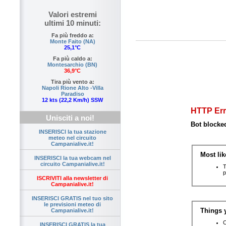
Valori estremi
ultimi 10 minuti:
Fa più freddo a:
Monte Faito (NA)
25,1°C
Fa più caldo a:
Montesarchio (BN)
36,9°C
Tira più vento a:
Napoli Rione Alto -Villa
Paradiso
12 kts (22,2 Km/h) SSW
Unisciti a noi!
INSERISCI la tua stazione
meteo nel circuito
Campanialive.it!
INSERISCI la tua webcam nel
circuito Campanialive.it!
ISCRIVITI alla newsletter di
Campanialive.it!
INSERISCI GRATIS nel tuo sito
le previsioni meteo di
Campanialive.it!
INSERISCI GRATIS la tua