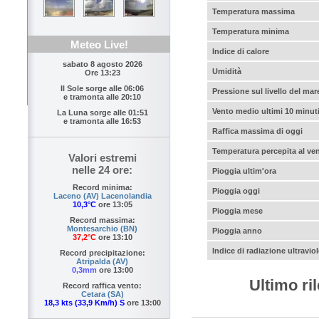
Temperatura massima
Temperatura minima
Meteo Live!
Indice di calore
sabato 8 agosto 2026
Umidità
Ore 13:23
Il Sole sorge alle
06:06
Pressione sul livello del mar
e tramonta alle
20:10
Vento medio ultimi 10 minut
La Luna sorge alle
01:51
e tramonta alle
16:53
Raffica massima di oggi
Temperatura percepita al ve
Valori estremi
nelle 24 ore:
Pioggia ultim'ora
Record minima:
Pioggia oggi
Laceno (AV) Lacenolandia
10,3°C
ore 13:05
Pioggia mese
Record massima:
Montesarchio (BN)
Pioggia anno
37,2°C
ore 13:10
Indice di radiazione ultraviol
Record precipitazione:
Atripalda (AV)
0,3mm
ore 13:00
Ultimo ri
Record raffica vento:
Cetara (SA)
18,3 kts (33,9 Km/h) S
ore 13:00