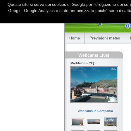
Questo sito si serve dei cookies di Google per l'erogazione dei serviz
Google. Google Analytics è stato anonimizzato poiché sono disattiv
Home
Previsioni meteo
Webcams Live!
Maddaloni (CE)
Webcams in Campania