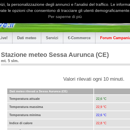
i, la personalizzazione degli annunci e l'analisi del traffico. Le informaz
ate le opzioni che consentono di tracciare gli utenti demograficamente.
Per saperne di più
Live!
Dati meteo
Servizi
€-Commerce
Forum Campania
Stazione meteo Sessa Aurunca (CE)
mt. 5 slm.
Valori rilevati ogni 10 minuti.
Dati meteo rilevati a Sessa Aurunca (CE)
Temperatura attuale
22,6 °C
Temperatura massima
22,9 °C
Temperatura minima
22,6 °C
Indice di calore
22,8 °C