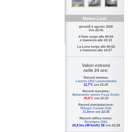
Meteo Live!
giovedì 6 agosto 2026
Ore 22:41
Il Sole sorge alle
06:04
e tramonta alle
20:13
La Luna sorge alle
00:02
e tramonta alle
14:27
Valori estremi
nelle 24 ore:
Record minima:
Laceno (AV) Lacenolandia
11,7°C
ore 22:20
Record massima:
Benevento centro P.zza Orsini
39,6°C
ore 22:10
Record precipitazione:
Rifugio Cervati (SA)
21,8mm
ore 22:30
Record raffica vento:
Roscigno (SA)
25,9 kts (48 Km/h) SE
ore 22:28