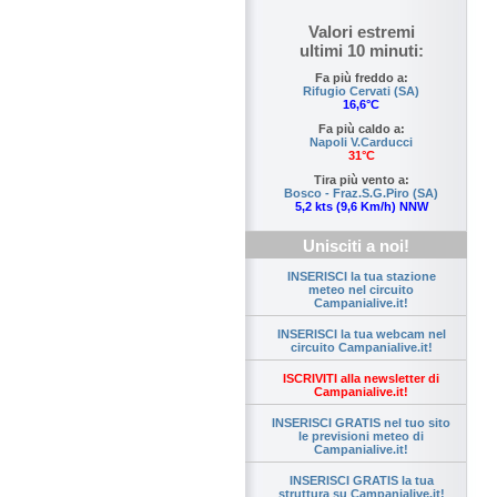
Valori estremi
ultimi 10 minuti:
Fa più freddo a:
Rifugio Cervati (SA)
16,6°C
Fa più caldo a:
Napoli V.Carducci
31°C
Tira più vento a:
Bosco - Fraz.S.G.Piro (SA)
5,2 kts (9,6 Km/h) NNW
Unisciti a noi!
INSERISCI la tua stazione
meteo nel circuito
Campanialive.it!
INSERISCI la tua webcam nel
circuito Campanialive.it!
ISCRIVITI alla newsletter di
Campanialive.it!
INSERISCI GRATIS nel tuo sito
le previsioni meteo di
Campanialive.it!
INSERISCI GRATIS la tua
struttura su Campanialive.it!