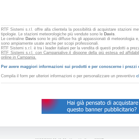
RTF Sistemi s.r.l. offre alla clientela la possibilità di acquistare stazioni m
tipologie. Le stazioni meteorologiche più vendute sono le
Davis
.
Le centraline
Davis
sono le più diffuse fra gli appassionati di meteorologia e,
sono ampiamente usate anche per scopi professionali.
RTF Sistemi s.r.l. è tra i leader italiani per la vendita di questi prodotti a pr
RTF Sistemi s.r.l. con Campanialive.it dispone della più estesa ed affidabi
online in Campania.
Per avere maggiori informazioni sui prodotti e per conoscerne i prezzi 
Compila il form per ulteriori informazioni o per personalizzare un preventivo
c