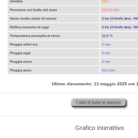
Umidità
68%
Pressione sul livello del mare
1013,9 hPa
Vento medio ultimi 10 minuti
0 kts (0 Km/h) direz. N
Raffica massima di oggi
0 kts (0 Km/h) direz. N
Temperatura percepita al vento
22,8 °C
Pioggia ultim'ora
0 mm
Pioggia oggi
0 mm
Pioggia mese
0 mm
Pioggia anno
64,2 mm
Ultimo rilevamento: 13 maggio 2025 ore 
Grafico interattivo