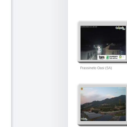
Frassineto Oasi (SA)