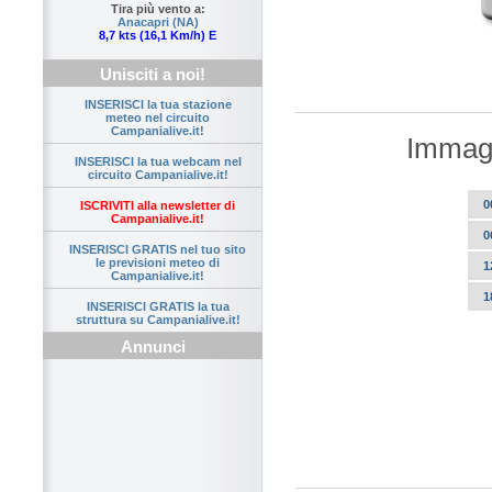
Tira più vento a:
Anacapri (NA)
8,7 kts (16,1 Km/h) E
Unisciti a noi!
INSERISCI la tua stazione
meteo nel circuito
Campanialive.it!
Immagi
INSERISCI la tua webcam nel
circuito Campanialive.it!
0
ISCRIVITI alla newsletter di
Campanialive.it!
0
INSERISCI GRATIS nel tuo sito
le previsioni meteo di
1
Campanialive.it!
1
INSERISCI GRATIS la tua
struttura su Campanialive.it!
Annunci