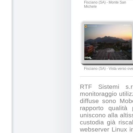
Fisciano (SA) - Monte San
Michele
Fisciano (SA) - Vista verso ove
RTF Sistemi s.r.
monitoraggio utili
diffuse sono Mobo
rapporto qualità
uniscono alla alti
custodia già risc
webserver Linux in