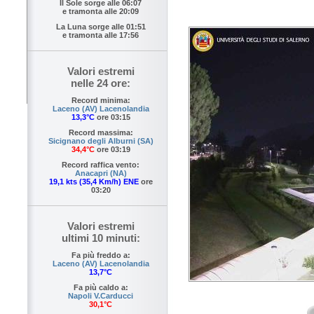
Il Sole sorge alle
06:07
e tramonta alle
20:09
La Luna sorge alle
01:51
e tramonta alle
17:56
Valori estremi
nelle 24 ore:
Record minima:
Laceno (AV) Lacenolandia
13,3°C
ore 03:15
Record massima:
Sicignano degli Alburni (SA)
34,4°C
ore 03:19
Record raffica vento:
Anacapri (NA)
19,1 kts (35,4 Km/h) ENE
ore
03:20
Valori estremi
ultimi 10 minuti:
Fa più freddo a:
Laceno (AV) Lacenolandia
13,7°C
Fa più caldo a:
Napoli V.Carducci
30,1°C