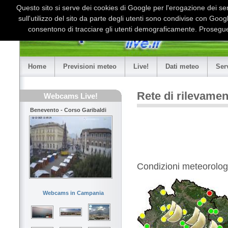
Questo sito si serve dei cookies di Google per l'erogazione dei serv
sull'utilizzo del sito da parte degli utenti sono condivise con Goo
consentono di tracciare gli utenti demograficamente. Proseguen
Home
Previsioni meteo
Live!
Dati meteo
Ser
Rete di rilevame
Webcams Live!
Benevento - Corso Garibaldi
Condizioni meteorologi
Webcams in Campania