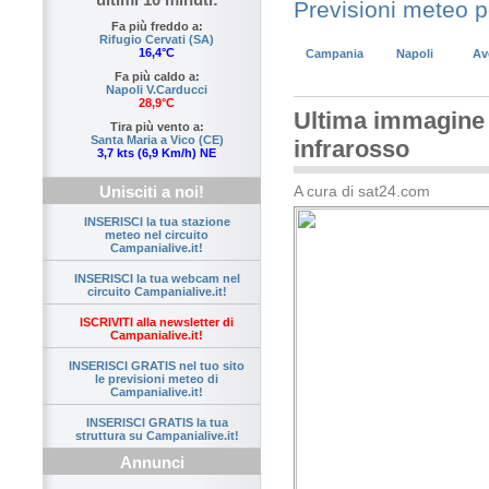
Previsioni meteo 
Fa più freddo a:
Rifugio Cervati (SA)
16,4°C
Campania
Napoli
Av
Fa più caldo a:
Napoli V.Carducci
28,9°C
Ultima immagine s
Tira più vento a:
Santa Maria a Vico (CE)
infrarosso
3,7 kts (6,9 Km/h) NE
A cura di sat24.com
Unisciti a noi!
INSERISCI la tua stazione
meteo nel circuito
Campanialive.it!
INSERISCI la tua webcam nel
circuito Campanialive.it!
ISCRIVITI alla newsletter di
Campanialive.it!
INSERISCI GRATIS nel tuo sito
le previsioni meteo di
Campanialive.it!
INSERISCI GRATIS la tua
struttura su Campanialive.it!
Annunci