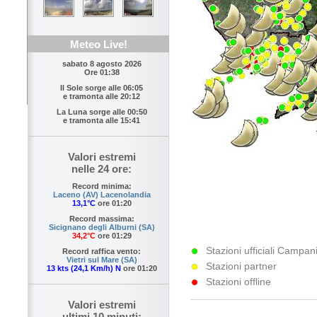
Meteo Live!
sabato 8 agosto 2026
Ore 01:38
Il Sole sorge alle
06:05
e tramonta alle
20:12
La Luna sorge alle
00:50
e tramonta alle
15:41
Valori estremi
nelle 24 ore:
Record minima:
Laceno (AV) Lacenolandia
13,1°C
ore 01:20
Record massima:
Sicignano degli Alburni (SA)
34,2°C
ore 01:29
Stazioni ufficiali Campani
Record raffica vento:
Vietri sul Mare (SA)
Stazioni partner
13 kts (24,1 Km/h) N
ore 01:20
Stazioni offline
Valori estremi
ultimi 10 minuti: