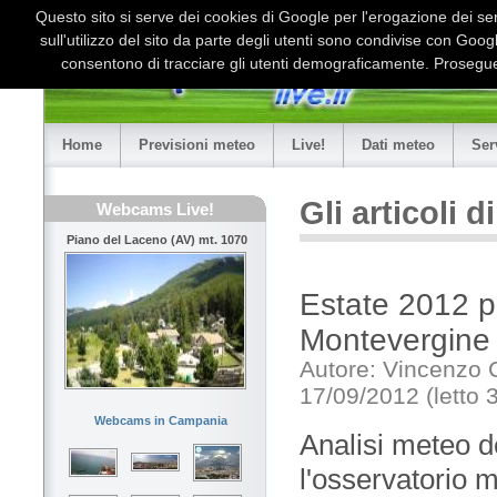
Questo sito si serve dei cookies di Google per l'erogazione dei serv
sull'utilizzo del sito da parte degli utenti sono condivise con Goo
consentono di tracciare gli utenti demograficamente. Proseguen
Home
Previsioni meteo
Live!
Dati meteo
Ser
Gli articoli 
Webcams Live!
Piano del Laceno (AV) mt. 1070
Estate 2012 pr
Montevergine
Autore: Vincenzo 
17/09/2012 (letto 
Webcams in Campania
Analisi meteo de
l'osservatorio 