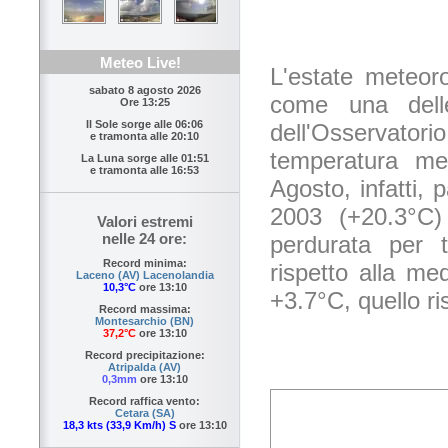
Meteo Live!
L'estate meteor
sabato 8 agosto 2026
come una delle
Ore 13:25
Il Sole sorge alle
06:06
dell'Osservato
e tramonta alle
20:10
temperatura med
La Luna sorge alle
01:51
e tramonta alle
16:53
Agosto, infatti,
2003 (+20.3°C) 
Valori estremi
nelle 24 ore:
perdurata per t
Record minima:
rispetto alla me
Laceno (AV) Lacenolandia
10,3°C
ore 13:10
+3.7°C, quello r
Record massima:
Montesarchio (BN)
37,2°C
ore 13:10
Record precipitazione:
Atripalda (AV)
0,3mm
ore 13:10
Record raffica vento:
Cetara (SA)
18,3 kts (33,9 Km/h) S
ore 13:10