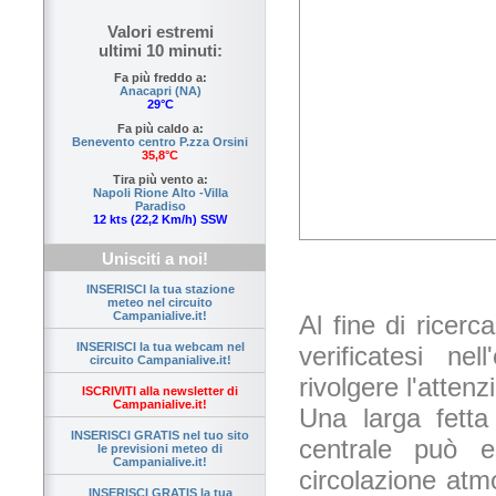
Valori estremi
ultimi 10 minuti:
Fa più freddo a:
Anacapri (NA)
29°C
Fa più caldo a:
Benevento centro P.zza Orsini
35,8°C
Tira più vento a:
Napoli Rione Alto -Villa
Paradiso
12 kts (22,2 Km/h) SSW
Unisciti a noi!
INSERISCI la tua stazione
meteo nel circuito
Campanialive.it!
Al fine di ricerc
INSERISCI la tua webcam nel
verificatesi ne
circuito Campanialive.it!
rivolgere l'attenz
ISCRIVITI alla newsletter di
Campanialive.it!
Una larga fetta 
INSERISCI GRATIS nel tuo sito
centrale può e
le previsioni meteo di
Campanialive.it!
circolazione at
INSERISCI GRATIS la tua