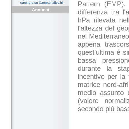
Pattern (EMP). 
struttura su Campanialive.it!
Annunci
differenza tra l
hPa rilevata nel
l'altezza del ge
nel Mediterraneo
appena trascors
quest'ultima è s
bassa pressione
durante la sta
incentivo per la
matrice nord-afr
medio assunto d
(valore normali
secondo più bas