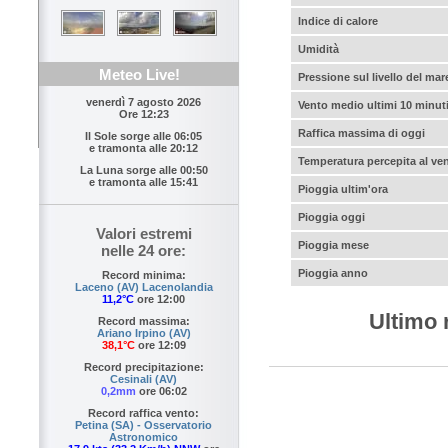
Indice di calore
Umidità
Meteo Live!
Pressione sul livello del mar
venerdì 7 agosto 2026
Vento medio ultimi 10 minut
Ore 12:23
Raffica massima di oggi
Il Sole sorge alle
06:05
e tramonta alle
20:12
Temperatura percepita al ve
La Luna sorge alle
00:50
e tramonta alle
15:41
Pioggia ultim'ora
Pioggia oggi
Valori estremi
Pioggia mese
nelle 24 ore:
Pioggia anno
Record minima:
Laceno (AV) Lacenolandia
11,2°C
ore 12:00
Ultimo 
Record massima:
Ariano Irpino (AV)
38,1°C
ore 12:09
Record precipitazione:
Cesinali (AV)
0,2mm
ore 06:02
Record raffica vento:
Petina (SA) - Osservatorio
Astronomico