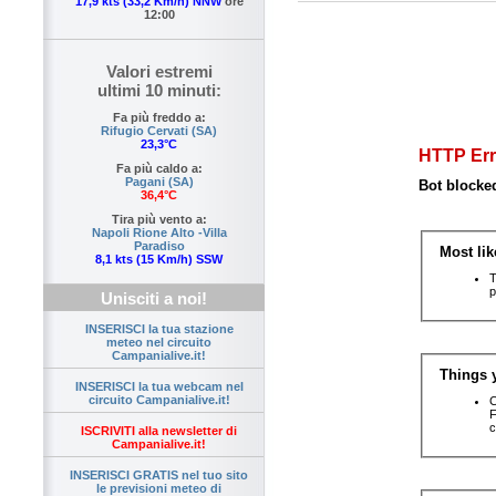
17,9 kts (33,2 Km/h) NNW
ore
12:00
Valori estremi
ultimi 10 minuti:
Fa più freddo a:
Rifugio Cervati (SA)
23,3°C
Fa più caldo a:
Pagani (SA)
36,4°C
Tira più vento a:
Napoli Rione Alto -Villa
Paradiso
8,1 kts (15 Km/h) SSW
Unisciti a noi!
INSERISCI la tua stazione
meteo nel circuito
Campanialive.it!
INSERISCI la tua webcam nel
circuito Campanialive.it!
ISCRIVITI alla newsletter di
Campanialive.it!
INSERISCI GRATIS nel tuo sito
le previsioni meteo di