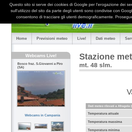
Questo sito si serve dei cookies di Google per l'erogazione dei serv
sull'utilizzo del sito da parte degli utenti sono condivise con Goo
consentono di tracciare gli utenti demograficamente. Proseguen
Home
Previsioni meteo
Live!
Dati meteo
Ser
Stazione met
Webcams Live!
mt. 48 slm.
Bosco fraz. S.Giovanni a Piro
(SA)
V
Dati meteo rilevati a Afragola 
Temperatura attuale
Webcams in Campania
Temperatura massima
Temperatura minima