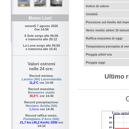
Indice di calore
Umidità
Meteo Live!
Pressione sul livello del mar
venerdì 7 agosto 2026
Ore 14:56
Vento medio ultimi 10 minut
Il Sole sorge alle
06:05
Raffica massima di oggi
e tramonta alle
20:12
La Luna sorge alle
00:50
Temperatura percepita al ve
e tramonta alle
15:41
Pioggia ultim'ora
Pioggia oggi
Valori estremi
nelle 24 ore:
Ultimo r
Record minima:
Laceno (AV) Lacenolandia
11,2°C
ore 14:40
Record massima:
Benevento stadio
38,8°C
ore 14:40
G
Record precipitazione:
Montano Antilia (SA)
3,3mm
ore 14:45
Record raffica vento:
Pomigliano d'Arco (NA)
21,7 kts (40,2 Km/h) SSW
ore
14:10