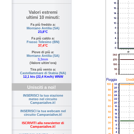
Valori estremi
ultimi 10 minuti:
Fa più freddo a:
Montano Antilia (SA)
23,8°C
Fa più caldo a:
Frasso Telesino (BN)
37,4°C
Piove di più a:
Montano Antilia (SA)
3,3mm
(Valore ultim'ora)
Tira più vento a:
Castellammare di Stabia (NA)
12,1 kts (22,4 Km/h) WNW
Unisciti a noi!
INSERISCI la tua stazione
meteo nel circuito
Campanialive.it!
INSERISCI la tua webcam nel
circuito Campanialive.it!
ISCRIVITI alla newsletter di
Campanialive.it!