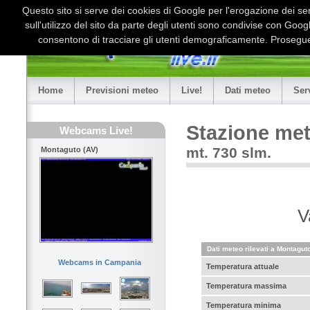
Questo sito si serve dei cookies di Google per l'erogazione dei serv
sull'utilizzo del sito da parte degli utenti sono condivise con Goo
consentono di tracciare gli utenti demograficamente. Proseguen
Home
Previsioni meteo
Live!
Dati meteo
Ser
Stazione me
Webcams Live!
mt. 730 slm.
Montaguto (AV)
V
Dati meteo rilevati a Montaguto
Webcams in Campania
Temperatura attuale
Temperatura massima
Temperatura minima