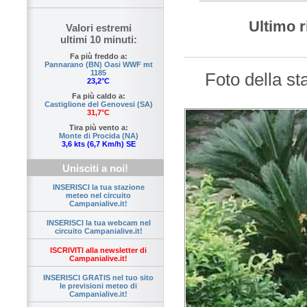
Ultimo r
Valori estremi
ultimi 10 minuti:
Fa più freddo a:
Pannarano (BN) Oasi WWF mt
1185
Foto della s
23,2°C
Fa più caldo a:
Castiglione del Genovesi (SA)
31,7°C
Tira più vento a:
Monte di Procida (NA)
3,6 kts (6,7 Km/h) SE
Unisciti a noi!
INSERISCI la tua stazione
meteo nel circuito
Campanialive.it!
INSERISCI la tua webcam nel
circuito Campanialive.it!
ISCRIVITI alla newsletter di
Campanialive.it!
INSERISCI GRATIS nel tuo sito
le previsioni meteo di
Campanialive.it!