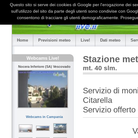
Questo sito si serve dei cookies di Google per l'erogazione dei serv
sull'utilizzo del sito da parte degli utenti sono condivise con Goo
consentono di tracciare gli utenti demograficamente. Proseguen
Home
Previsioni meteo
Live!
Dati meteo
Ser
Stazione met
Webcams Live!
mt. 40 slm.
Nocera Inferiore (SA) Vescovado
Servizio di mon
Citarella
Servizio offert
Webcams in Campania
V