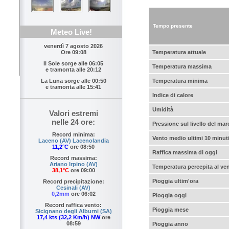
Tempo presente
Meteo Live!
venerdì 7 agosto 2026
Temperatura attuale
Ore 09:08
Il Sole sorge alle
06:05
Temperatura massima
e tramonta alle
20:12
Temperatura minima
La Luna sorge alle
00:50
e tramonta alle
15:41
Indice di calore
Umidità
Valori estremi
nelle 24 ore:
Pressione sul livello del mar
Record minima:
Vento medio ultimi 10 minut
Laceno (AV) Lacenolandia
11,2°C
ore 08:50
Raffica massima di oggi
Record massima:
Ariano Irpino (AV)
Temperatura percepita al ve
38,1°C
ore 09:00
Pioggia ultim'ora
Record precipitazione:
Cesinali (AV)
0,2mm
ore 06:02
Pioggia oggi
Record raffica vento:
Pioggia mese
Sicignano degli Alburni (SA)
17,4 kts (32,2 Km/h) NW
ore
08:59
Pioggia anno