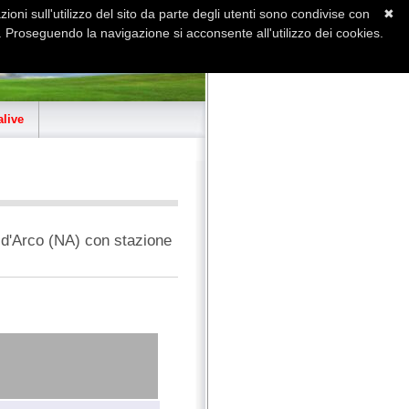
ioni sull'utilizzo del sito da parte degli utenti sono condivise con
✖
 Proseguendo la navigazione si acconsente all'utilizzo dei cookies.
Home
Contatti
Sitemap
live
o d'Arco (NA) con stazione