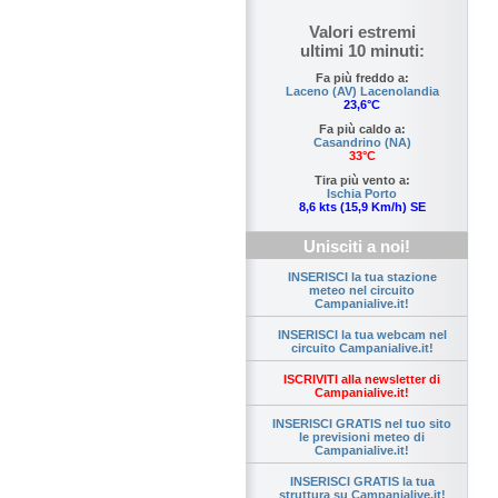
Valori estremi
ultimi 10 minuti:
Fa più freddo a:
Laceno (AV) Lacenolandia
23,6°C
Fa più caldo a:
Casandrino (NA)
33°C
Tira più vento a:
Ischia Porto
8,6 kts (15,9 Km/h) SE
Unisciti a noi!
INSERISCI la tua stazione
meteo nel circuito
Campanialive.it!
INSERISCI la tua webcam nel
circuito Campanialive.it!
ISCRIVITI alla newsletter di
Campanialive.it!
INSERISCI GRATIS nel tuo sito
le previsioni meteo di
Campanialive.it!
INSERISCI GRATIS la tua
struttura su Campanialive.it!