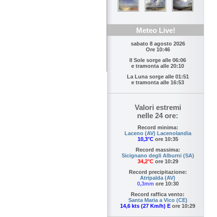
Meteo Live!
sabato 8 agosto 2026
Ore 10:46
Il Sole sorge alle
06:06
e tramonta alle
20:10
La Luna sorge alle
01:51
e tramonta alle
16:53
Valori estremi
nelle 24 ore:
Record minima:
Laceno (AV) Lacenolandia
10,3°C
ore 10:35
Record massima:
Sicignano degli Alburni (SA)
34,2°C
ore 10:29
Record precipitazione:
Atripalda (AV)
0,3mm
ore 10:30
Record raffica vento:
Santa Maria a Vico (CE)
14,6 kts (27 Km/h) E
ore 10:29