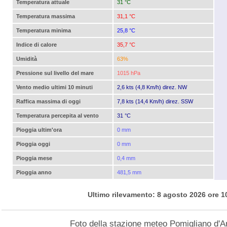
Temperatura attuale
31 °C
Temperatura massima
31,1 °C
Temperatura minima
25,8 °C
Indice di calore
35,7 °C
Umidità
63%
Pressione sul livello del mare
1015 hPa
Vento medio ultimi 10 minuti
2,6 kts (4,8 Km/h) direz. NW
Raffica massima di oggi
7,8 kts (14,4 Km/h) direz. SSW
Temperatura percepita al vento
31 °C
Pioggia ultim'ora
0 mm
Pioggia oggi
0 mm
Pioggia mese
0,4 mm
Pioggia anno
481,5 mm
Ultimo rilevamento: 8 agosto 2026 ore 1
Foto della stazione meteo Pomigliano d'A