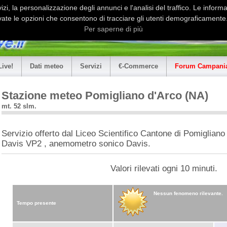
i, la personalizzazione degli annunci e l'analisi del traffico. Le informaz
ate le opzioni che consentono di tracciare gli utenti demograficamente.
Per saperne di più
Live!
Dati meteo
Servizi
€-Commerce
Forum Campania
Stazione meteo Pomigliano d'Arco (NA)
mt. 52 slm.
Servizio offerto dal Liceo Scientifico Cantone di Pomiglian
Davis VP2 , anemometro sonico Davis.
Valori rilevati ogni 10 minuti.
Nessun fenomeno rilevante.
Tempo presente