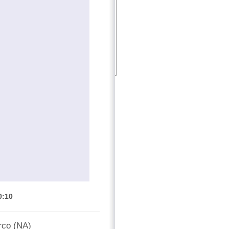
0:10
rco (NA)