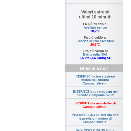
Valori estremi
ultimi 10 minuti:
Fa più freddo a:
Avellino centro
20,2°C
Fa più caldo a:
Caserta centro Salesiani
26,8°C
Tira più vento a:
Battipaglia (SA)
2,5 kts (4,6 Km/h) SE
Unisciti a noi!
INSERISCI la tua stazione
meteo nel circuito
Campanialive.it!
INSERISCI la tua webcam nel
circuito Campanialive.it!
ISCRIVITI alla newsletter di
Campanialive.it!
INSERISCI GRATIS nel tuo sito
le previsioni meteo di
Campanialive.it!
INSERISCI GRATIS la tua