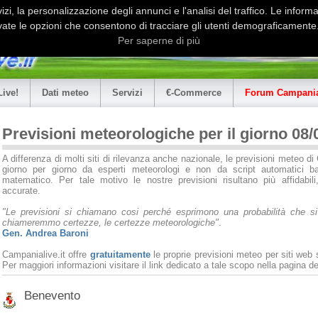
i, la personalizzazione degli annunci e l'analisi del traffico. Le informaz
ate le opzioni che consentono di tracciare gli utenti demograficamente.
Per saperne di più
Live!
Dati meteo
Servizi
€-Commerce
Forum Campania
Previsioni meteorologiche per il giorno 08/
A differenza di molti siti di rilevanza anche nazionale, le previsioni meteo 
giorno per giorno da esperti meteorologi e non da script automatici ba
matematico. Per tale motivo le nostre previsioni risultano più affidabili
accurate.
"Le previsioni si chiamano cosi perché esprimono una probabilità che si v
chiameremmo certezze, le certezze meteorologiche"
.
Gen. Andrea Baroni
Campanialive.it offre
gratuitamente
le proprie previsioni meteo per siti web
Per maggiori informazioni visitare il link dedicato a tale scopo nella pagina de
Benevento