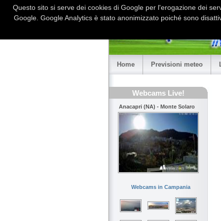
Questo sito si serve dei cookies di Google per l'erogazione dei serviz
Google. Google Analytics è stato anonimizzato poiché sono disattiv
Home
Previsioni meteo
Webcams Live!
Anacapri (NA) - Monte Solaro
Webcams in Campania