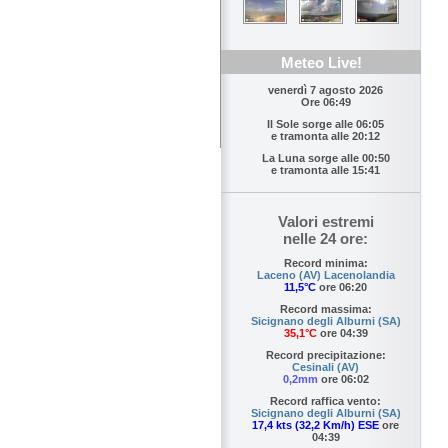
Meteo Live!
venerdì 7 agosto 2026
Ore 06:49
Il Sole sorge alle
06:05
e tramonta alle
20:12
La Luna sorge alle
00:50
e tramonta alle
15:41
Valori estremi
nelle 24 ore:
Record minima:
Laceno (AV) Lacenolandia
11,5°C
ore 06:20
Record massima:
Sicignano degli Alburni (SA)
35,1°C
ore 04:39
Record precipitazione:
Cesinali (AV)
0,2mm
ore 06:02
Record raffica vento:
Sicignano degli Alburni (SA)
17,4 kts (32,2 Km/h) ESE
ore
04:39