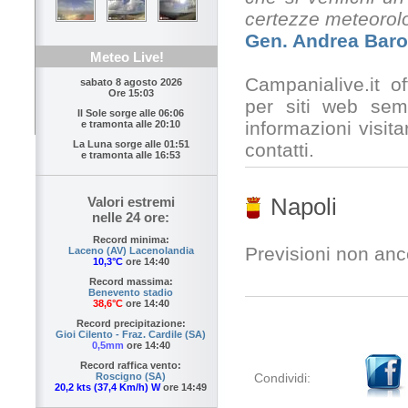
certezze meteorol
Gen. Andrea Baro
Meteo Live!
Campanialive.it o
sabato 8 agosto 2026
Ore 15:03
per siti web sem
Il Sole sorge alle
06:06
informazioni visita
e tramonta alle
20:10
La Luna sorge alle
01:51
contatti.
e tramonta alle
16:53
Napoli
Valori estremi
nelle 24 ore:
Record minima:
Previsioni non anco
Laceno (AV) Lacenolandia
10,3°C
ore 14:40
Record massima:
Benevento stadio
38,6°C
ore 14:40
Record precipitazione:
Gioi Cilento - Fraz. Cardile (SA)
0,5mm
ore 14:40
Record raffica vento:
Condividi:
Roscigno (SA)
20,2 kts (37,4 Km/h) W
ore 14:49