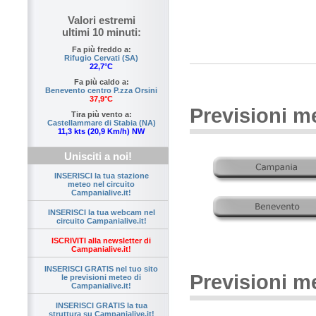
Valori estremi
ultimi 10 minuti:
Fa più freddo a:
Rifugio Cervati (SA)
22,7°C
Fa più caldo a:
Benevento centro P.zza Orsini
37,9°C
Previsioni m
Tira più vento a:
Castellammare di Stabia (NA)
11,3 kts (20,9 Km/h) NW
Unisciti a noi!
INSERISCI la tua stazione
meteo nel circuito
Campanialive.it!
INSERISCI la tua webcam nel
circuito Campanialive.it!
ISCRIVITI alla newsletter di
Campanialive.it!
INSERISCI GRATIS nel tuo sito
Previsioni m
le previsioni meteo di
Campanialive.it!
INSERISCI GRATIS la tua
struttura su Campanialive.it!