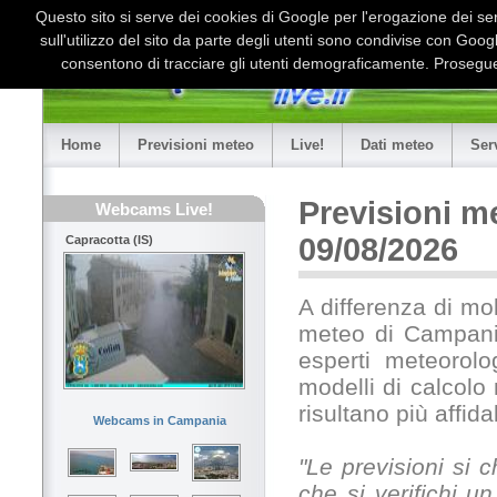
Questo sito si serve dei cookies di Google per l'erogazione dei serv
sull'utilizzo del sito da parte degli utenti sono condivise con Goo
consentono di tracciare gli utenti demograficamente. Proseguen
Home
Previsioni meteo
Live!
Dati meteo
Ser
Previsioni m
Webcams Live!
09/08/2026
Capracotta (IS)
A differenza di mol
meteo di Campania
esperti meteorolo
modelli di calcolo
risultano più affid
Webcams in Campania
"Le previsioni si
che si verifichi u