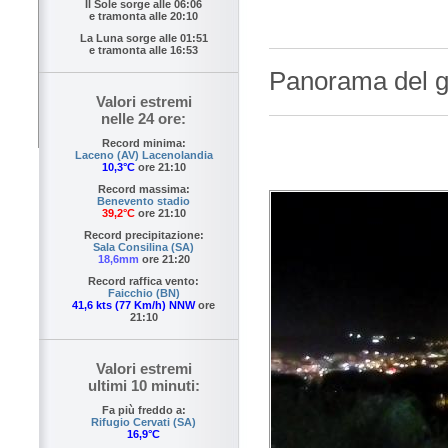
Il Sole sorge alle
06:06
e tramonta alle
20:10
La Luna sorge alle
01:51
e tramonta alle
16:53
Panorama del go
Valori estremi
nelle 24 ore:
Record minima:
Laceno (AV) Lacenolandia
10,3°C
ore 21:10
Record massima:
Benevento stadio
39,2°C
ore 21:10
Record precipitazione:
Sala Consilina (SA)
18,6mm
ore 21:20
Record raffica vento:
Faicchio (BN)
41,6 kts (77 Km/h) NNW
ore
21:10
Valori estremi
ultimi 10 minuti:
Fa più freddo a:
Rifugio Cervati (SA)
16,9°C