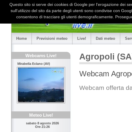
Questo sito si serve dei cookies di Google per l'erogazione dei serv
sull'utilizzo del sito da parte degli utenti sono condivise con Goo
consentono di tracciare gli utenti demograficamente. Proseguen
Home
Previsioni meteo
Live!
Dati meteo
Ser
Agropoli (SA
Webcams Live!
Mirabella Eclano (AV)
Webcam Agropo
Webcam offerta d
Meteo Live!
sabato 8 agosto 2026
Ore 21:26