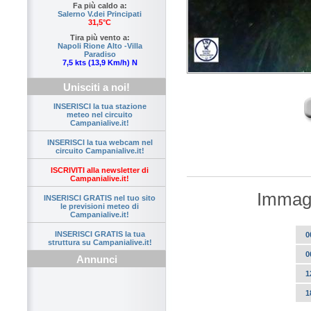
Fa più caldo a:
Salerno V.dei Principati
31,5°C
Tira più vento a:
Napoli Rione Alto -Villa
Paradiso
7,5 kts (13,9 Km/h) N
Unisciti a noi!
INSERISCI la tua stazione
meteo nel circuito
Campanialive.it!
INSERISCI la tua webcam nel
circuito Campanialive.it!
ISCRIVITI alla newsletter di
Campanialive.it!
Immagi
INSERISCI GRATIS nel tuo sito
le previsioni meteo di
Campanialive.it!
INSERISCI GRATIS la tua
0
struttura su Campanialive.it!
0
Annunci
1
1