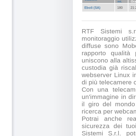
mt.
Or
Eboli (SA)
180
21:
RTF Sistemi s.r.
monitoraggio utili
diffuse sono Mobo
rapporto qualità
uniscono alla alti
custodia già risc
webserver Linux in
di più telecamere
Con una telecamer
un'immagine in dir
il giro del mondo
ricerca per webcam
Potrai anche rea
sicurezza dei tuo
Sistemi S.r.l. po