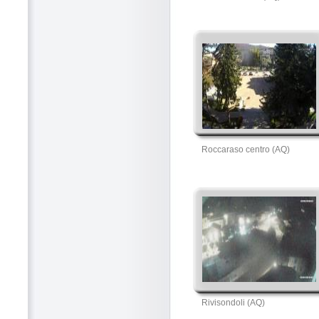
Roccaraso centro (AQ)
Rivisondoli (AQ)