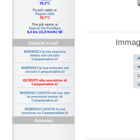
25,2°C
Fa più caldo a:
Pagani (SA)
36,7°C
Tira più vento a:
Napoli Via Posillipo
6,4 kts (11,9 Km/h) SE
Immagi
Unisciti a noi!
INSERISCI la tua stazione
meteo nel circuito
0
Campanialive.it!
0
INSERISCI la tua webcam nel
circuito Campanialive.it!
1
ISCRIVITI alla newsletter di
Campanialive.it!
1
INSERISCI GRATIS nel tuo sito
le previsioni meteo di
Campanialive.it!
INSERISCI GRATIS la tua
struttura su Campanialive.it!
Annunci