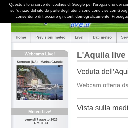
Questo sito si serve dei cookies di Google per l'erogazione dei serv
sull'utilizzo del sito da parte degli utenti sono condivise con Goo
consentono di tracciare gli utenti demograficamente. Proseguen
Home
Previsioni meteo
Live!
Dati meteo
Ser
L'Aquila liv
Webcams Live!
Sorrento (NA) - Marina Grande
Veduta dell'Aqu
Webcam offerta da
Vista sulla medi
Meteo Live!
venerdì 7 agosto 2026
Ore 11:44