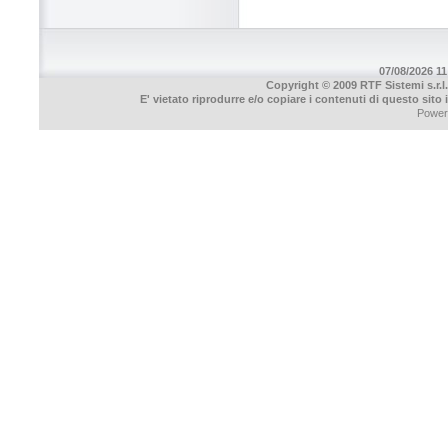
07/08/2026 11
Copyright © 2009 RTF Sistemi s.r.l.
E' vietato riprodurre e/o copiare i contenuti di questo sito
Power