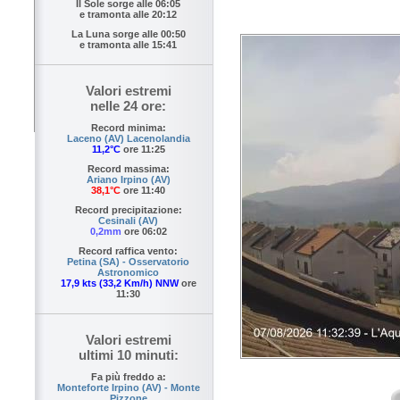
Il Sole sorge alle
06:05
e tramonta alle
20:12
La Luna sorge alle
00:50
e tramonta alle
15:41
Valori estremi
nelle 24 ore:
Record minima:
Laceno (AV) Lacenolandia
11,2°C
ore 11:25
Record massima:
Ariano Irpino (AV)
38,1°C
ore 11:40
Record precipitazione:
Cesinali (AV)
0,2mm
ore 06:02
Record raffica vento:
Petina (SA) - Osservatorio
Astronomico
17,9 kts (33,2 Km/h) NNW
ore
11:30
Valori estremi
ultimi 10 minuti:
Fa più freddo a:
Monteforte Irpino (AV) - Monte
Pizzone