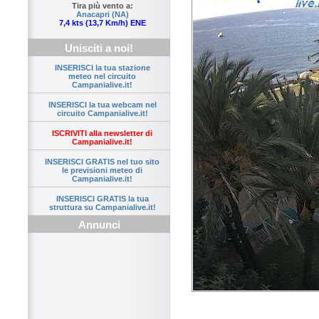
Tira più vento a:
Anacapri (NA)
7,4 kts (13,7 Km/h) ENE
Unisciti a noi!
INSERISCI la tua stazione
meteo nel circuito
Campanialive.it!
INSERISCI la tua webcam nel
circuito Campanialive.it!
ISCRIVITI alla newsletter di
Campanialive.it!
INSERISCI GRATIS nel tuo sito
le previsioni meteo di
Campanialive.it!
INSERISCI GRATIS la tua
struttura su Campanialive.it!
Annunci