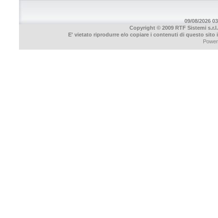
09/08/2026 03
Copyright © 2009 RTF Sistemi s.r.l.
E' vietato riprodurre e/o copiare i contenuti di questo sito
Power