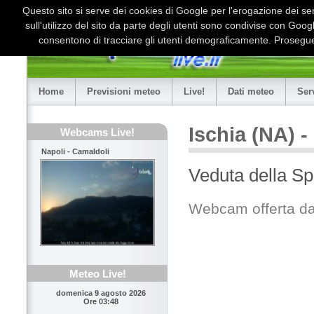
Questo sito si serve dei cookies di Google per l'erogazione dei serv
sull'utilizzo del sito da parte degli utenti sono condivise con Goo
consentono di tracciare gli utenti demograficamente. Proseguen
Home
Previsioni meteo
Live!
Dati meteo
Ser
Ischia (NA) 
Webcams Live!
Napoli - Camaldoli
Veduta della Sp
Webcam offerta da
Meteo Live!
domenica 9 agosto 2026
Ore 03:48