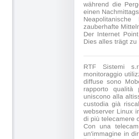
während die Pergo
einen Nachmittags
Neapolitanische
zauberhafte Mitte
Der Internet Poin
Dies alles trägt z
RTF Sistemi s.r.
monitoraggio utili
diffuse sono Mobo
rapporto qualità
uniscono alla alti
custodia già risc
webserver Linux in
di più telecamere
Con una telecamer
un'immagine in dir