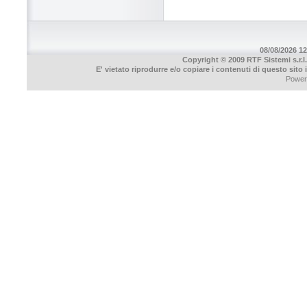
08/08/2026 12
Copyright © 2009 RTF Sistemi s.r.l.
E' vietato riprodurre e/o copiare i contenuti di questo sito
Power