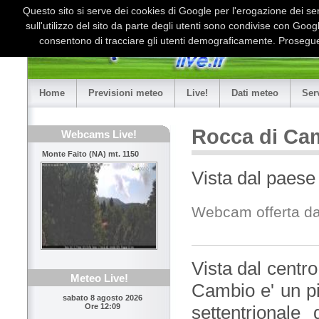
Questo sito si serve dei cookies di Google per l'erogazione dei serv
sull'utilizzo del sito da parte degli utenti sono condivise con Goo
consentono di tracciare gli utenti demograficamente. Proseguen
Home
Previsioni meteo
Live!
Dati meteo
Ser
Rocca di Ca
Webcams Live!
Monte Faito (NA) mt. 1150
Vista dal paes
Webcam offerta d
Vista dal centr
Meteo Live!
Cambio e' un pi
sabato 8 agosto 2026
settentrionale
Ore 12:09