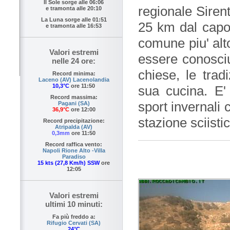
Il Sole sorge alle
06:06
regionale Sirent
e tramonta alle
20:10
La Luna sorge alle
01:51
25 km dal capol
e tramonta alle
16:53
comune piu' alt
Valori estremi
essere conosciut
nelle 24 ore:
chiese, le trad
Record minima:
Laceno (AV) Lacenolandia
10,3°C
ore 11:50
sua cucina. E'
Record massima:
sport invernali 
Pagani (SA)
36,9°C
ore 12:00
stazione sciist
Record precipitazione:
Atripalda (AV)
0,3mm
ore 11:50
Record raffica vento:
Napoli Rione Alto -Villa
Paradiso
15 kts (27,8 Km/h) SSW
ore
12:05
Valori estremi
ultimi 10 minuti:
Fa più freddo a:
Rifugio Cervati (SA)
24°C