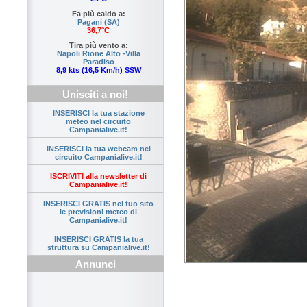
Fa più caldo a:
Pagani (SA)
36,7°C
Tira più vento a:
Napoli Rione Alto -Villa
Paradiso
8,9 kts (16,5 Km/h) SSW
Unisciti a noi!
INSERISCI la tua stazione
meteo nel circuito
Campanialive.it!
INSERISCI la tua webcam nel
circuito Campanialive.it!
ISCRIVITI alla newsletter di
Campanialive.it!
INSERISCI GRATIS nel tuo sito
le previsioni meteo di
Campanialive.it!
INSERISCI GRATIS la tua
struttura su Campanialive.it!
Annunci