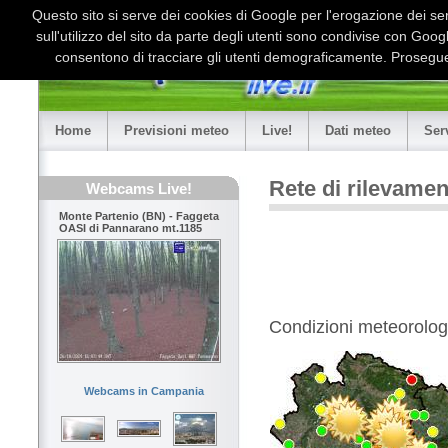
Questo sito si serve dei cookies di Google per l'erogazione dei serv
sull'utilizzo del sito da parte degli utenti sono condivise con Goo
consentono di tracciare gli utenti demograficamente. Proseguen
Home
Previsioni meteo
Live!
Dati meteo
Ser
Rete di rilevame
Webcams Live!
Monte Partenio (BN) - Faggeta
OASI di Pannarano mt.1185
Condizioni meteorologi
Webcams in Campania