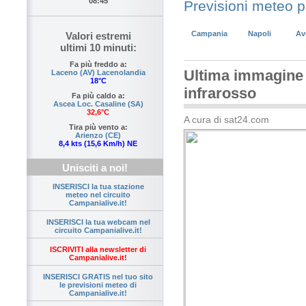
08:45
Previsioni meteo 
Campania
Napoli
Av
Valori estremi
ultimi 10 minuti:
Fa più freddo a:
Ultima immagine s
Laceno (AV) Lacenolandia
18°C
infrarosso
Fa più caldo a:
Ascea Loc. Casaline (SA)
32,6°C
A cura di sat24.com
Tira più vento a:
Arienzo (CE)
8,4 kts (15,6 Km/h) NE
Unisciti a noi!
INSERISCI la tua stazione
meteo nel circuito
Campanialive.it!
INSERISCI la tua webcam nel
circuito Campanialive.it!
ISCRIVITI alla newsletter di
Campanialive.it!
INSERISCI GRATIS nel tuo sito
le previsioni meteo di
Campanialive.it!