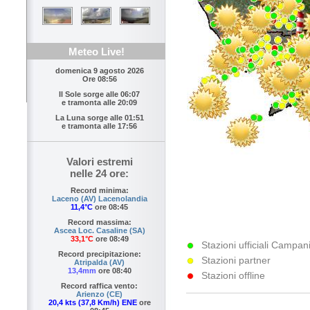
Meteo Live!
domenica 9 agosto 2026
Ore 08:56
Il Sole sorge alle
06:07
e tramonta alle
20:09
La Luna sorge alle
01:51
e tramonta alle
17:56
Valori estremi
nelle 24 ore:
Record minima:
Laceno (AV) Lacenolandia
11,4°C
ore 08:45
Record massima:
Ascea Loc. Casaline (SA)
33,1°C
ore 08:49
Stazioni ufficiali Campani
Record precipitazione:
Stazioni partner
Atripalda (AV)
13,4mm
ore 08:40
Stazioni offline
Record raffica vento:
Arienzo (CE)
20,4 kts (37,8 Km/h) ENE
ore