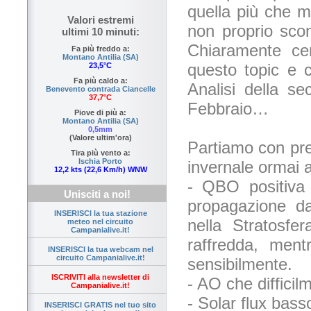
quella più che m
Valori estremi
non proprio scon
ultimi 10 minuti:
Chiaramente cer
Fa più freddo a:
Montano Antilia (SA)
questo topic e 
23,5°C
Fa più caldo a:
Analisi della s
Benevento contrada Ciancelle
37,7°C
Febbraio…
Piove di più a:
Montano Antilia (SA)
0,5mm
(Valore ultim'ora)
Partiamo con pre
Tira più vento a:
Ischia Porto
invernale ormai a
12,2 kts (22,6 Km/h) WNW
- QBO positiva o
Unisciti a noi!
propagazione dai
INSERISCI la tua stazione
nella Stratosfe
meteo nel circuito
Campanialive.it!
raffredda, ment
INSERISCI la tua webcam nel
circuito Campanialive.it!
sensibilmente.
ISCRIVITI alla newsletter di
- AO che difficil
Campanialive.it!
- Solar flux bass
INSERISCI GRATIS nel tuo sito