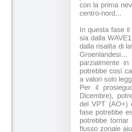
con la prima nev
centro-nord...
In questa fase i
sia dalla WAVE1 
dalla risalita di 
Groenlandesi… I
parzialmente i
potrebbe così cal
a valori solo leg
Per il prosiegu
Dicembre), potr
del VPT (AO+) 
fase potrebbe e
potrebbe tornar 
flusso zonale ai