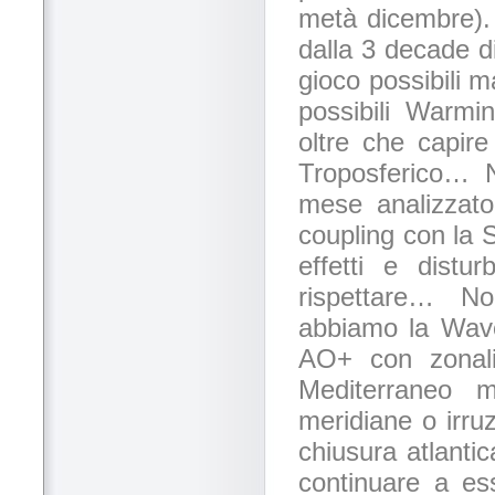
metà dicembre).
dalla 3 decade d
gioco possibili m
possibili Warmi
oltre che capire
Troposferico… 
mese analizzato
coupling con la S
effetti e distu
rispettare… N
abbiamo la Wave
AO+ con zonalit
Mediterraneo 
meridiane o irru
chiusura atlanti
continuare a es