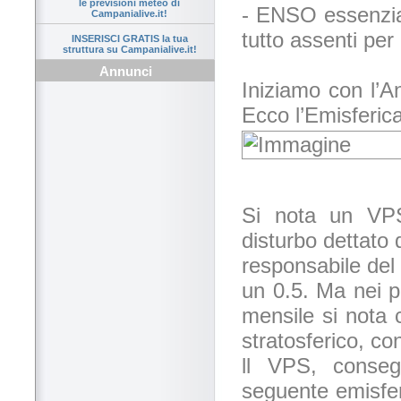
le previsioni meteo di
- ENSO essenzia
Campanialive.it!
tutto assenti per 
INSERISCI GRATIS la tua
struttura su Campanialive.it!
Annunci
Iniziamo con l’A
Ecco l’Emisferi
Si nota un VPS
disturbo dettato 
responsabile del
un 0.5. Ma nei pr
mensile si nota 
stratosferico, c
ll VPS, conse
seguente emisfer