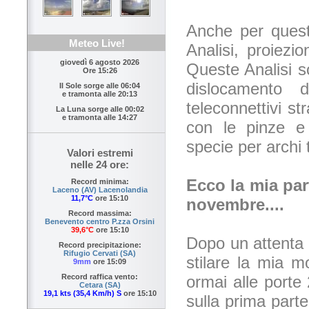
Anche per quest'
Meteo Live!
Analisi, proiezion
giovedì 6 agosto 2026
Queste Analisi s
Ore 15:26
dislocamento 
Il Sole sorge alle
06:04
e tramonta alle
20:13
teleconnettivi st
La Luna sorge alle
00:02
e tramonta alle
14:27
con le pinze e 
specie per archi 
Valori estremi
nelle 24 ore:
Ecco la mia part
Record minima:
Laceno (AV) Lacenolandia
11,7°C
ore 15:10
novembre....
Record massima:
Benevento centro P.zza Orsini
39,6°C
ore 15:10
Dopo un attenta 
Record precipitazione:
Rifugio Cervati (SA)
stilare la mia m
9mm
ore 15:09
ormai alle port
Record raffica vento:
Cetara (SA)
19,1 kts (35,4 Km/h) S
ore 15:10
sulla prima part