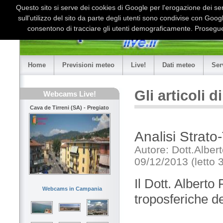
Questo sito si serve dei cookies di Google per l'erogazione dei serv
sull'utilizzo del sito da parte degli utenti sono condivise con Goo
consentono di tracciare gli utenti demograficamente. Proseguen
Home
Previsioni meteo
Live!
Dati meteo
Ser
Gli articoli 
Webcams Live!
Cava de Tirreni (SA) - Pregiato
Analisi Strat
Autore: Dott.Alber
09/12/2013 (letto 
Il Dott. Alberto 
Webcams in Campania
troposferiche de