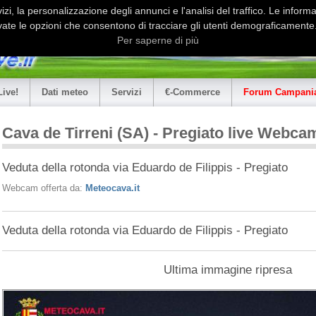
i, la personalizzazione degli annunci e l'analisi del traffico. Le informaz
ate le opzioni che consentono di tracciare gli utenti demograficamente.
Per saperne di più
Live!
Dati meteo
Servizi
€-Commerce
Forum Campania
Cava de Tirreni (SA) - Pregiato live Webca
Veduta della rotonda via Eduardo de Filippis - Pregiato
Webcam offerta da:
Meteocava.it
Veduta della rotonda via Eduardo de Filippis - Pregiato
Ultima immagine ripresa