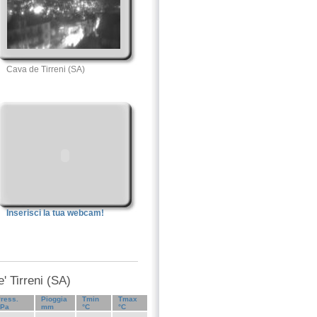
Cava de Tirreni (SA)
Inserisci la tua webcam!
' Tirreni (SA)
ress.
Pioggia
Tmin
Tmax
hPa
mm
°C
°C