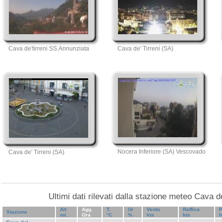
Cava de'tirreni SS.Annunziata
Cava de' Tirreni (SA)
Nocera Inferiore (SA) Vescovado
Cava de' Tirreni (SA)
Ultimi dati rilevati dalla stazione meteo Cava de
Alt
Agg.
T.
Ur
Vento
Raffica
P
Stazione
mt.
Ora
°C
%
kts
kts