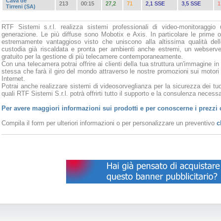
Cava de'
213
00:15
27,2
71
2,1 SSE
3,5 SSE
1
Tirreni (SA)
RTF Sistemi s.r.l. realizza sistemi professionali di video-monitoraggio 
generazione. Le più diffuse sono Mobotix e Axis. In particolare le prime o
estremamente vantaggioso visto che uniscono alla altissima qualità del
custodia già riscaldata e pronta per ambienti anche estremi, un webserve
gratuito per la gestione di più telecamere contemporaneamente.
Con una telecamera potrai offrire ai clienti della tua struttura un'immagine in
stessa che farà il giro del mondo attraverso le nostre promozioni sui motori
Internet.
Potrai anche realizzare sistemi di videosorveglianza per la sicurezza dei tuoi
quali RTF Sistemi S.r.l. potrà offrirti tutto il supporto e la consulenza necessar
Per avere maggiori informazioni sui prodotti e per conoscerne i prezzi 
Compila il form per ulteriori informazioni o per personalizzare un preventivo
c