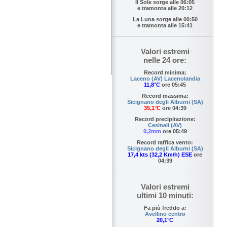
Il Sole sorge alle
06:05
e tramonta alle
20:12
La Luna sorge alle
00:50
e tramonta alle
15:41
Valori estremi
nelle 24 ore:
Record minima:
Laceno (AV) Lacenolandia
11,8°C
ore 05:45
Record massima:
Sicignano degli Alburni (SA)
35,1°C
ore 04:39
Record precipitazione:
Cesinali (AV)
0,2mm
ore 05:49
Record raffica vento:
Sicignano degli Alburni (SA)
17,4 kts (32,2 Km/h) ESE
ore
04:39
Valori estremi
ultimi 10 minuti:
Fa più freddo a:
Avellino centro
20,1°C