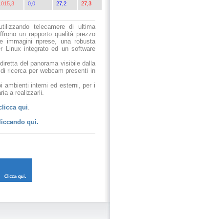
.015,3
0,0
27,2
27,3
utilizzando telecamere di ultima
ffrono un rapporto qualità prezzo
le immagini riprese, una robusta
r Linux integrato ed un software
 diretta del panorama visibile dalla
 di ricerca per webcam presenti in
 ambienti interni ed esterni, per i
ia a realizzarli.
clicca qui
.
liccando qui.