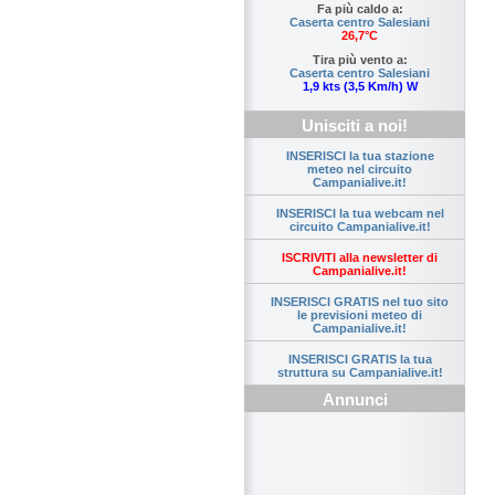
Fa più caldo a:
Caserta centro Salesiani
26,7°C
Tira più vento a:
Caserta centro Salesiani
1,9 kts (3,5 Km/h) W
Unisciti a noi!
INSERISCI la tua stazione
meteo nel circuito
Campanialive.it!
INSERISCI la tua webcam nel
circuito Campanialive.it!
ISCRIVITI alla newsletter di
Campanialive.it!
INSERISCI GRATIS nel tuo sito
le previsioni meteo di
Campanialive.it!
INSERISCI GRATIS la tua
struttura su Campanialive.it!
Annunci