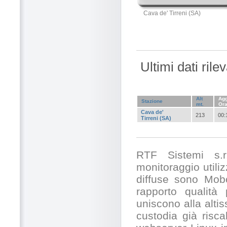
Cava de' Tirreni (SA)
Ultimi dati ril
Alt
Agg
Stazione
mt.
Or
Cava de'
213
00:
Tirreni (SA)
RTF Sistemi s.r.
monitoraggio utili
diffuse sono Mobo
rapporto qualità
uniscono alla alti
custodia già risc