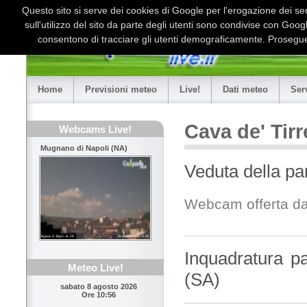
Questo sito si serve dei cookies di Google per l'erogazione dei serv
sull'utilizzo del sito da parte degli utenti sono condivise con Goo
consentono di tracciare gli utenti demograficamente. Proseguen
Home
Previsioni meteo
Live!
Dati meteo
Ser
Cava de' Tir
Webcams Live!
Mugnano di Napoli (NA)
Veduta della par
Webcam offerta d
Inquadratura pa
Meteo Live!
(SA)
sabato 8 agosto 2026
Ore 10:56