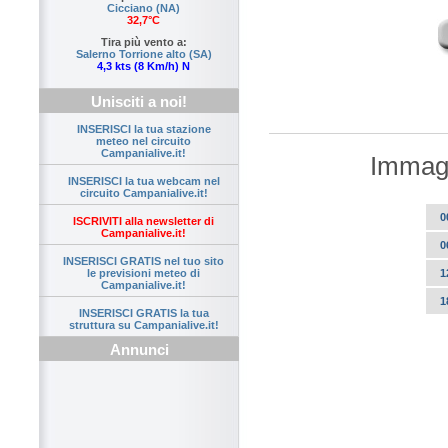
Cicciano (NA)
32,7°C
Tira più vento a:
Salerno Torrione alto (SA)
4,3 kts (8 Km/h) N
Unisciti a noi!
INSERISCI la tua stazione
meteo nel circuito
Campanialive.it!
Immagi
INSERISCI la tua webcam nel
circuito Campanialive.it!
0
ISCRIVITI alla newsletter di
Campanialive.it!
0
INSERISCI GRATIS nel tuo sito
1
le previsioni meteo di
Campanialive.it!
1
INSERISCI GRATIS la tua
struttura su Campanialive.it!
Annunci