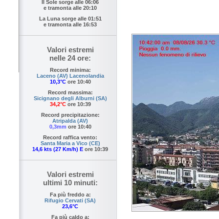
Il Sole sorge alle
06:06
e tramonta alle
20:10
La Luna sorge alle
01:51
e tramonta alle
16:53
Valori estremi
nelle 24 ore:
Record minima:
Laceno (AV) Lacenolandia
10,3°C
ore 10:40
Record massima:
Sicignano degli Alburni (SA)
34,2°C
ore 10:39
Record precipitazione:
Atripalda (AV)
0,3mm
ore 10:40
Record raffica vento:
Santa Maria a Vico (CE)
14,6 kts (27 Km/h) E
ore 10:39
Valori estremi
ultimi 10 minuti:
Fa più freddo a:
Rifugio Cervati (SA)
23,6°C
Fa più caldo a: