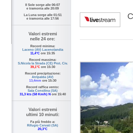
Il Sole sorge alle
06:07
e tramonta alle
20:09
C
La Luna sorge alle
01:51
e tramonta alle
17:56
Valori estremi
nelle 24 ore:
Record minima:
Laceno (AV) Lacenolandia
11,4°C
ore 15:35
Record massima:
S.Nicola la Strada (CE) Prot. Civ.
39,1°C
ore 15:30
Record precipitazione:
Atripalda (AV)
13,4mm
ore 15:30
Record raffica vento:
Sala Consilina (SA)
31,3 kts (58 Km/h) N
ore 15:40
Valori estremi
ultimi 10 minuti:
Fa più freddo a:
Rifugio Cervati (SA)
20,3°C