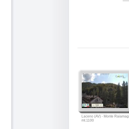
Laceno (AV) - Monte Raiamag
mt.1100