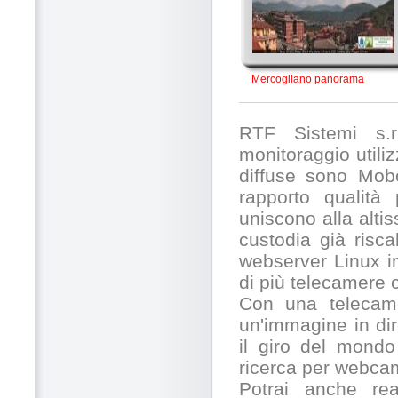
Mercogliano panorama
RTF Sistemi s.r.
monitoraggio utili
diffuse sono Mobo
rapporto qualità
uniscono alla alti
custodia già risc
webserver Linux in
di più telecamere
Con una telecamer
un'immagine in dir
il giro del mondo
ricerca per webcam
Potrai anche rea