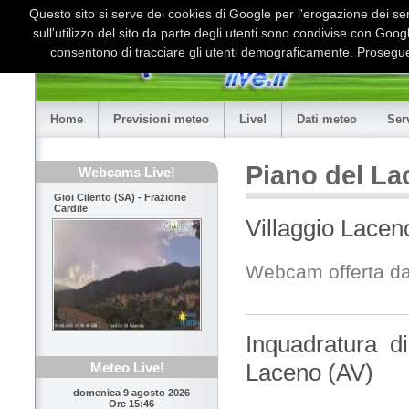
Questo sito si serve dei cookies di Google per l'erogazione dei serv
sull'utilizzo del sito da parte degli utenti sono condivise con Goo
consentono di tracciare gli utenti demograficamente. Proseguen
Home
Previsioni meteo
Live!
Dati meteo
Ser
Piano del La
Webcams Live!
Gioi Cilento (SA) - Frazione
Cardile
Villaggio Lacen
Webcam offerta d
Inquadratura d
Laceno (AV)
Meteo Live!
domenica 9 agosto 2026
Ore 15:46