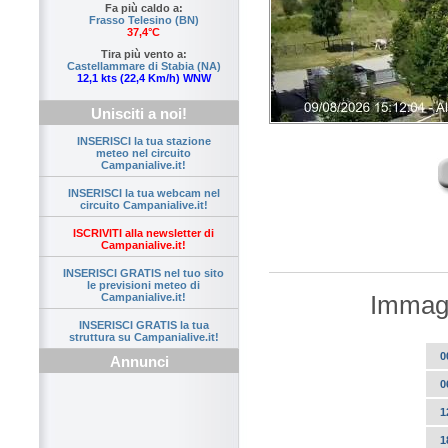
Fa più caldo a:
Frasso Telesino (BN)
37,4°C
Tira più vento a:
Castellammare di Stabia (NA)
12,1 kts (22,4 Km/h) WNW
Unisciti a noi!
INSERISCI la tua stazione
meteo nel circuito
Campanialive.it!
INSERISCI la tua webcam nel
circuito Campanialive.it!
ISCRIVITI alla newsletter di
Campanialive.it!
INSERISCI GRATIS nel tuo sito
le previsioni meteo di
Immagi
Campanialive.it!
INSERISCI GRATIS la tua
struttura su Campanialive.it!
0
Annunci
0
1
1