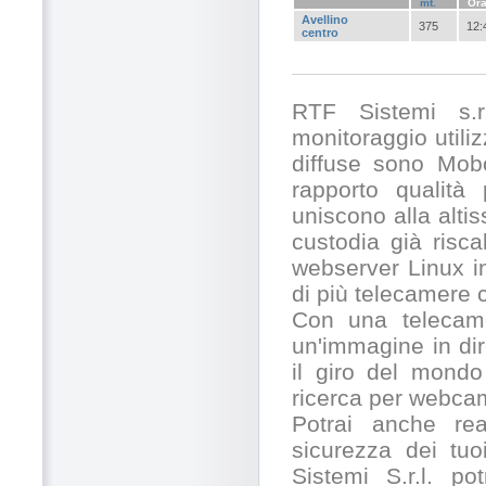
mt.
Or
Avellino
375
12:
centro
RTF Sistemi s.r.
monitoraggio utili
diffuse sono Mobo
rapporto qualità
uniscono alla alti
custodia già risc
webserver Linux in
di più telecamere
Con una telecamer
un'immagine in dir
il giro del mondo
ricerca per webcam
Potrai anche rea
sicurezza dei tuo
Sistemi S.r.l. po