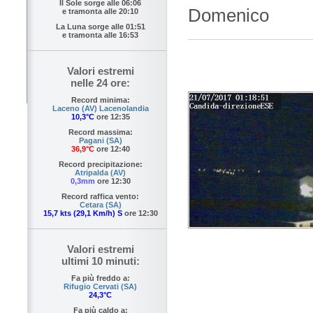
Il Sole sorge alle
06:06
Domenico
e tramonta alle
20:10
La Luna sorge alle
01:51
e tramonta alle
16:53
Valori estremi
nelle 24 ore:
Record minima:
Laceno (AV) Lacenolandia
10,3°C
ore 12:35
Record massima:
Pagani (SA)
36,9°C
ore 12:40
Record precipitazione:
Atripalda (AV)
0,3mm
ore 12:30
Record raffica vento:
Cetara (SA)
15,7 kts (29,1 Km/h) S
ore 12:30
Valori estremi
ultimi 10 minuti:
Fa più freddo a:
Rifugio Cervati (SA)
24,3°C
Fa più caldo a: