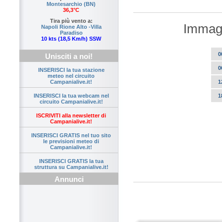
Montesarchio (BN)
36,3°C
Tira più vento a:
Immagi
Napoli Rione Alto -Villa
Paradiso
10 kts (18,5 Km/h) SSW
0
Unisciti a noi!
0
INSERISCI la tua stazione
meteo nel circuito
1
Campanialive.it!
1
INSERISCI la tua webcam nel
circuito Campanialive.it!
ISCRIVITI alla newsletter di
Campanialive.it!
INSERISCI GRATIS nel tuo sito
le previsioni meteo di
Campanialive.it!
INSERISCI GRATIS la tua
struttura su Campanialive.it!
Annunci