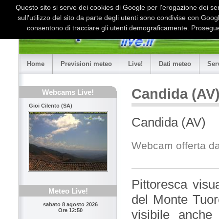
Questo sito si serve dei cookies di Google per l'erogazione dei serv
sull'utilizzo del sito da parte degli utenti sono condivise con Goo
consentono di tracciare gli utenti demograficamente. Proseguen
Home
Previsioni meteo
Live!
Dati meteo
Ser
Candida (AV)
Webcams Live!
Gioi Cilento (SA)
Candida (AV)
Webcam offerta da
Pittoresca vis
Meteo Live!
del Monte Tuoro
sabato 8 agosto 2026
visibile anche
Ore 12:50