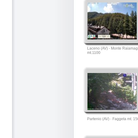
Laceno (AV) - Monte Raiamag
mt.1100
Partenio (AV) - Faggeta mt. 1