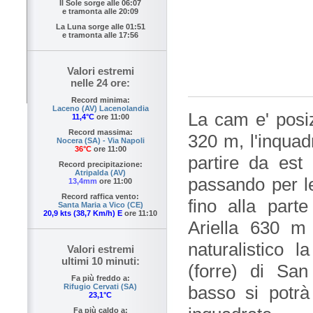
Il Sole sorge alle
06:07
e tramonta alle
20:09
La Luna sorge alle
01:51
e tramonta alle
17:56
Valori estremi
nelle 24 ore:
Record minima:
Laceno (AV) Lacenolandia
La cam e' posi
11,4°C
ore 11:00
Record massima:
320 m, l'inquad
Nocera (SA) - Via Napoli
36°C
ore 11:00
partire da es
Record precipitazione:
Atripalda (AV)
passando per l
13,4mm
ore 11:00
Record raffica vento:
fino alla part
Santa Maria a Vico (CE)
20,9 kts (38,7 Km/h) E
ore 11:10
Ariella 630 m 
naturalistico l
Valori estremi
ultimi 10 minuti:
(forre) di Sa
Fa più freddo a:
Rifugio Cervati (SA)
basso si potrà
23,1°C
Fa più caldo a: