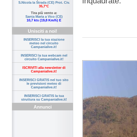
inquadrate.
S.Nicola la Strada (CE) Prot. Civ.
35,7°C
Tira più vento a:
Santa Maria a Vico (CE)
10,7 kts (19,8 Km/h) E
Unisciti a noi!
INSERISCI la tua stazione
meteo nel circuito
Campanialive.it!
INSERISCI la tua webcam nel
circuito Campanialive.it!
ISCRIVITI alla newsletter di
Campanialive.it!
INSERISCI GRATIS nel tuo sito
le previsioni meteo di
Campanialive.it!
INSERISCI GRATIS la tua
struttura su Campanialive.it!
Annunci