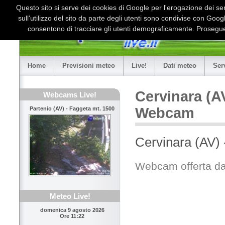
Questo sito si serve dei cookies di Google per l'erogazione dei serv
sull'utilizzo del sito da parte degli utenti sono condivise con Goo
consentono di tracciare gli utenti demograficamente. Proseguen
Home
Previsioni meteo
Live!
Dati meteo
Ser
Cervinara (AV
Webcams Live!
Webcam
Partenio (AV) - Faggeta mt. 1500
Cervinara (AV) 
Webcam offerta da
Meteo Live!
domenica 9 agosto 2026
Ore 11:22