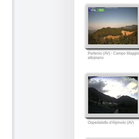
Partenio (AV) - Campo Maggi
altopiano
Ospedaletto d'Alpinolo (AV)