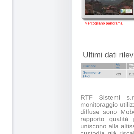
Mercogliano panorama
Ultimi dati ril
Alt
Agg
Stazione
mt.
Or
Summonte
723
11:
(AV)
RTF Sistemi s.r.
monitoraggio utili
diffuse sono Mobo
rapporto qualità
uniscono alla alti
custodia già risc