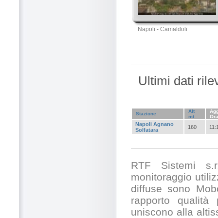
Napoli - Camaldoli
Ultimi dati ri
Alt
Agg
Stazione
mt.
Or
Napoli Agnano
160
11:
Solfatara
RTF Sistemi s.r.
monitoraggio utili
diffuse sono Mobo
rapporto qualità
uniscono alla alti