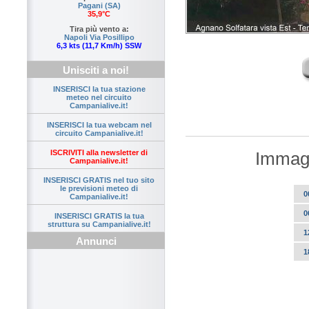
Pagani (SA)
35,9°C
Tira più vento a:
Napoli Via Posillipo
6,3 kts (11,7 Km/h) SSW
Unisciti a noi!
INSERISCI la tua stazione
meteo nel circuito
Campanialive.it!
INSERISCI la tua webcam nel
circuito Campanialive.it!
Immagi
ISCRIVITI alla newsletter di
Campanialive.it!
INSERISCI GRATIS nel tuo sito
le previsioni meteo di
0
Campanialive.it!
0
INSERISCI GRATIS la tua
struttura su Campanialive.it!
1
Annunci
1