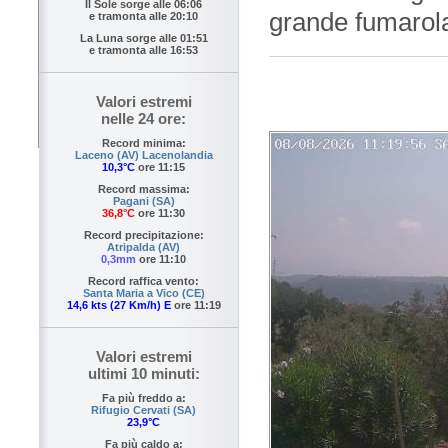
Il Sole sorge alle
06:06
grande fumarola 
e tramonta alle
20:10
La Luna sorge alle
01:51
e tramonta alle
16:53
Valori estremi
nelle 24 ore:
Record minima:
Laceno (AV) Lacenolandia
10,3°C
ore 11:15
Record massima:
Pagani (SA)
36,8°C
ore 11:30
Record precipitazione:
Atripalda (AV)
0,3mm
ore 11:10
Record raffica vento:
Santa Maria a Vico (CE)
14,6 kts (27 Km/h) E
ore 11:19
Valori estremi
ultimi 10 minuti:
Fa più freddo a:
Rifugio Cervati (SA)
23,9°C
Fa più caldo a: