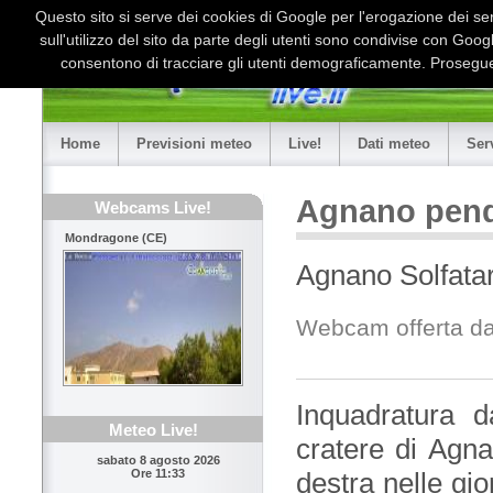
Questo sito si serve dei cookies di Google per l'erogazione dei serv
sull'utilizzo del sito da parte degli utenti sono condivise con Goo
consentono di tracciare gli utenti demograficamente. Proseguen
Home
Previsioni meteo
Live!
Dati meteo
Ser
Agnano pendi
Webcams Live!
Mondragone (CE)
Agnano Solfata
Webcam offerta da
Inquadratura d
Meteo Live!
cratere di Agna
sabato 8 agosto 2026
destra nelle gio
Ore 11:33