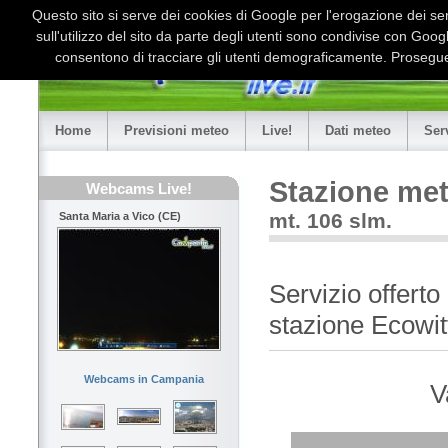
Questo sito si serve dei cookies di Google per l'erogazione dei serv
sull'utilizzo del sito da parte degli utenti sono condivise con Goo
consentono di tracciare gli utenti demograficamente. Proseguen
Home
Previsioni meteo
Live!
Dati meteo
Ser
Stazione met
Webcams Live!
mt. 106 slm.
Santa Maria a Vico (CE)
Servizio offert
stazione Ecow
Webcams in Campania
V