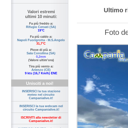
Ultimo r
Valori estremi
ultimi 10 minuti:
Fa più freddo a:
Rifugio Cervati (SA)
Foto d
19°C
Fa più caldo a:
Napoli Fuorigrotta - M.S.Angelo
31,7°C
Piove di più a:
Sala Consilina (SA)
0,2mm
(Valore ultim'ora)
Tira più vento a:
Arienzo (CE)
9 kts (16,7 Km/h) ENE
Unisciti a noi!
INSERISCI la tua stazione
meteo nel circuito
Campanialive.it!
INSERISCI la tua webcam nel
circuito Campanialive.it!
ISCRIVITI alla newsletter di
Campanialive.it!