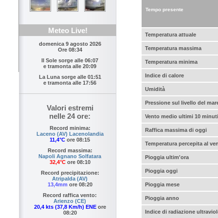
Tempo presente
Meteo Live!
Temperatura attuale
domenica 9 agosto 2026
Temperatura massima
Ore 08:34
Il Sole sorge alle
06:07
Temperatura minima
e tramonta alle
20:09
Indice di calore
La Luna sorge alle
01:51
e tramonta alle
17:56
Umidità
Pressione sul livello del mar
Valori estremi
nelle 24 ore:
Vento medio ultimi 10 minut
Record minima:
Raffica massima di oggi
Laceno (AV) Lacenolandia
11,4°C
ore 08:15
Temperatura percepita al ve
Record massima:
Napoli Agnano Solfatara
Pioggia ultim'ora
32,4°C
ore 08:10
Pioggia oggi
Record precipitazione:
Atripalda (AV)
Pioggia mese
13,4mm
ore 08:20
Record raffica vento:
Pioggia anno
Arienzo (CE)
20,4 kts (37,8 Km/h) ENE
ore
Indice di radiazione ultraviol
08:20