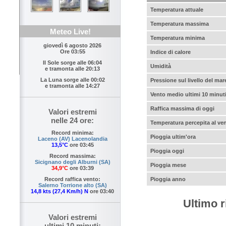
Temperatura attuale
Temperatura massima
Meteo Live!
Temperatura minima
giovedì 6 agosto 2026
Ore 03:55
Indice di calore
Il Sole sorge alle
06:04
Umidità
e tramonta alle
20:13
La Luna sorge alle
00:02
Pressione sul livello del mar
e tramonta alle
14:27
Vento medio ultimi 10 minut
Raffica massima di oggi
Valori estremi
nelle 24 ore:
Temperatura percepita al ve
Record minima:
Pioggia ultim'ora
Laceno (AV) Lacenolandia
13,5°C
ore 03:45
Pioggia oggi
Record massima:
Sicignano degli Alburni (SA)
Pioggia mese
34,9°C
ore 03:39
Pioggia anno
Record raffica vento:
Salerno Torrione alto (SA)
14,8 kts (27,4 Km/h) N
ore 03:40
Ultimo r
Valori estremi
ultimi 10 minuti: