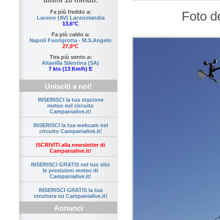
Foto d
Fa più freddo a:
Laceno (AV) Lacenolandia
13,6°C
Fa più caldo a:
Napoli Fuorigrotta - M.S.Angelo
27,9°C
Tira più vento a:
Altavilla Silentina (SA)
7 kts (13 Km/h) E
Unisciti a noi!
INSERISCI la tua stazione
meteo nel circuito
Campanialive.it!
INSERISCI la tua webcam nel
circuito Campanialive.it!
ISCRIVITI alla newsletter di
Campanialive.it!
INSERISCI GRATIS nel tuo sito
le previsioni meteo di
Campanialive.it!
INSERISCI GRATIS la tua
struttura su Campanialive.it!
Annunci