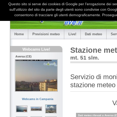
Questo sito si serve dei cookies di Google per l'erogazione dei serv
sull'utilizzo del sito da parte degli utenti sono condivise con Goo
consentono di tracciare gli utenti demograficamente. Proseguen
Home
Previsioni meteo
Live!
Dati meteo
Ser
Stazione met
Webcams Live!
mt. 51 slm.
Aversa (CE)
Servizio di mon
stazione meteo 
Webcams in Campania
V
Dati meteo rilevati a Aversa (