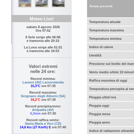
Tempo presente
Meteo Live!
Temperatura attuale
sabato 8 agosto 2026
Temperatura massima
Ore 07:52
Il Sole sorge alle
06:06
Temperatura minima
e tramonta alle
20:10
Indice di calore
La Luna sorge alle
01:51
e tramonta alle
16:53
Umidità
Pressione sul livello del mar
Valori estremi
nelle 24 ore:
Vento medio ultimi 10 minut
Record minima:
Raffica massima di oggi
Laceno (AV) Lacenolandia
10,3°C
ore 07:35
Temperatura percepita al ve
Record massima:
Sicignano degli Alburni (SA)
Pioggia ultim'ora
34,2°C
ore 07:39
Pioggia oggi
Record precipitazione:
Atripalda (AV)
0,3mm
ore 07:30
Pioggia mese
Record raffica vento:
Pioggia anno
Santa Maria a Vico (CE)
14,6 kts (27 Km/h) E
ore 07:40
Indice di radiazione ultraviol