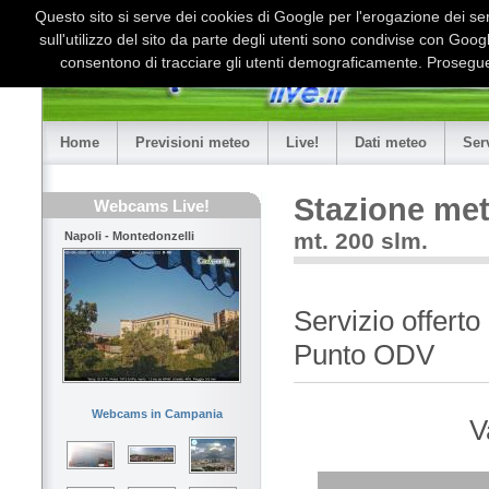
Questo sito si serve dei cookies di Google per l'erogazione dei serv
sull'utilizzo del sito da parte degli utenti sono condivise con Goo
consentono di tracciare gli utenti demograficamente. Proseguen
Home
Previsioni meteo
Live!
Dati meteo
Ser
Stazione met
Webcams Live!
mt. 200 slm.
Napoli - Montedonzelli
Servizio offerto
Punto ODV
Webcams in Campania
V