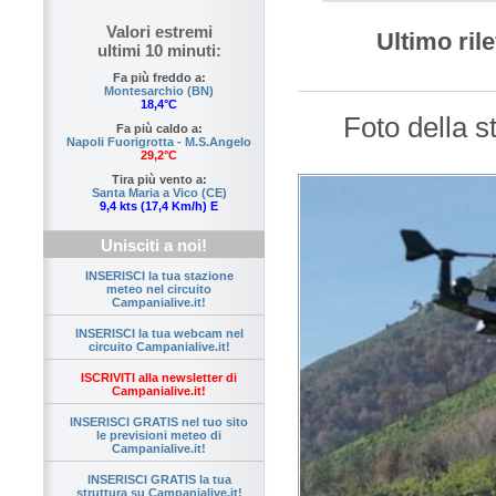
Valori estremi
Ultimo ri
ultimi 10 minuti:
Fa più freddo a:
Montesarchio (BN)
18,4°C
Foto della s
Fa più caldo a:
Napoli Fuorigrotta - M.S.Angelo
29,2°C
Tira più vento a:
Santa Maria a Vico (CE)
9,4 kts (17,4 Km/h) E
Unisciti a noi!
INSERISCI la tua stazione
meteo nel circuito
Campanialive.it!
INSERISCI la tua webcam nel
circuito Campanialive.it!
ISCRIVITI alla newsletter di
Campanialive.it!
INSERISCI GRATIS nel tuo sito
le previsioni meteo di
Campanialive.it!
INSERISCI GRATIS la tua
struttura su Campanialive.it!