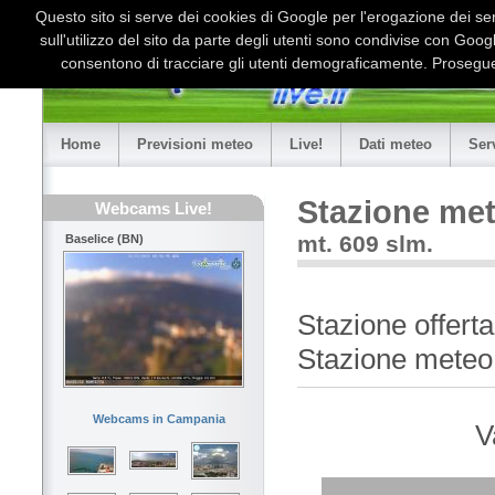
Questo sito si serve dei cookies di Google per l'erogazione dei serv
sull'utilizzo del sito da parte degli utenti sono condivise con Goo
consentono di tracciare gli utenti demograficamente. Proseguen
Home
Previsioni meteo
Live!
Dati meteo
Ser
Stazione met
Webcams Live!
mt. 609 slm.
Baselice (BN)
Stazione offerta
Stazione meteo
Webcams in Campania
V