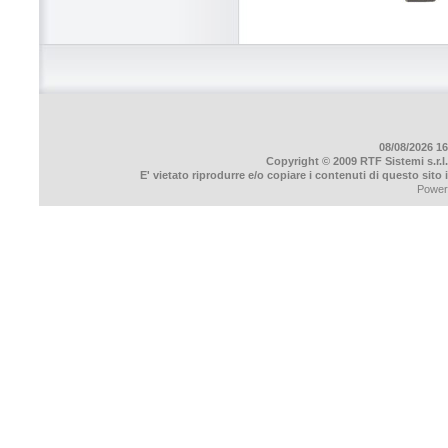
08/08/2026 16
Copyright © 2009 RTF Sistemi s.r.l.
E' vietato riprodurre e/o copiare i contenuti di questo sito
Power