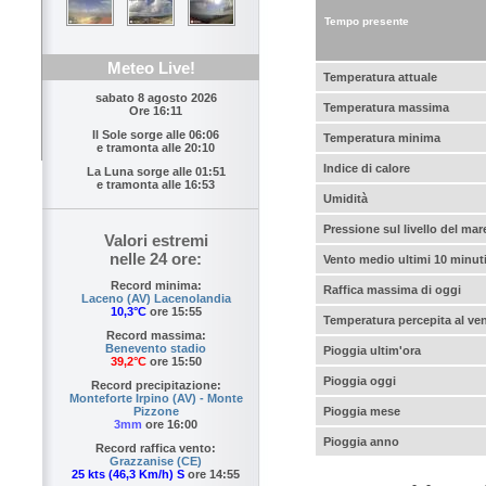
Tempo presente
Meteo Live!
Temperatura attuale
sabato 8 agosto 2026
Temperatura massima
Ore 16:11
Il Sole sorge alle
06:06
Temperatura minima
e tramonta alle
20:10
Indice di calore
La Luna sorge alle
01:51
e tramonta alle
16:53
Umidità
Pressione sul livello del mar
Valori estremi
nelle 24 ore:
Vento medio ultimi 10 minut
Record minima:
Raffica massima di oggi
Laceno (AV) Lacenolandia
10,3°C
ore 15:55
Temperatura percepita al ve
Record massima:
Benevento stadio
Pioggia ultim'ora
39,2°C
ore 15:50
Pioggia oggi
Record precipitazione:
Monteforte Irpino (AV) - Monte
Pioggia mese
Pizzone
3mm
ore 16:00
Pioggia anno
Record raffica vento:
Grazzanise (CE)
25 kts (46,3 Km/h) S
ore 14:55