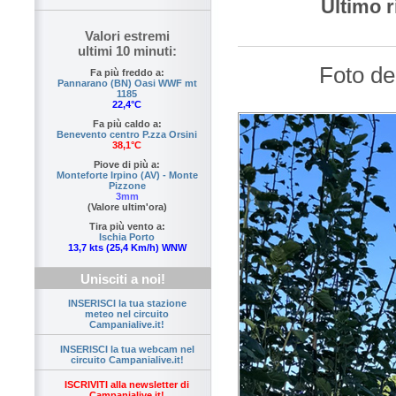
Ultimo r
Valori estremi
ultimi 10 minuti:
Foto de
Fa più freddo a:
Pannarano (BN) Oasi WWF mt
1185
22,4°C
Fa più caldo a:
Benevento centro P.zza Orsini
38,1°C
Piove di più a:
Monteforte Irpino (AV) - Monte
Pizzone
3mm
(Valore ultim'ora)
Tira più vento a:
Ischia Porto
13,7 kts (25,4 Km/h) WNW
Unisciti a noi!
INSERISCI la tua stazione
meteo nel circuito
Campanialive.it!
INSERISCI la tua webcam nel
circuito Campanialive.it!
ISCRIVITI alla newsletter di
Campanialive.it!