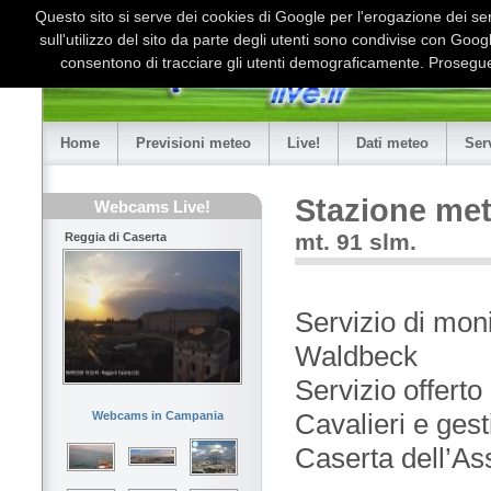
Questo sito si serve dei cookies di Google per l'erogazione dei serv
sull'utilizzo del sito da parte degli utenti sono condivise con Goo
consentono di tracciare gli utenti demograficamente. Proseguen
Home
Previsioni meteo
Live!
Dati meteo
Ser
Stazione met
Webcams Live!
mt. 91 slm.
Reggia di Caserta
Servizio di mon
Waldbeck
Servizio offerto
Cavalieri e ges
Webcams in Campania
Caserta dell’As