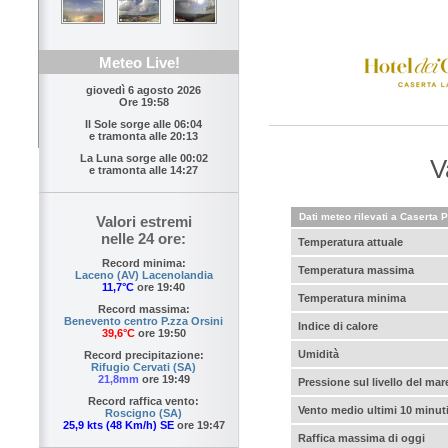
Meteo Live!
giovedì 6 agosto 2026
Ore 19:58
Il Sole sorge alle
06:04
e tramonta alle
20:13
La Luna sorge alle
00:02
V
e tramonta alle
14:27
Dati meteo rilevati a Caserta P
Valori estremi
nelle 24 ore:
Temperatura attuale
Record minima:
Temperatura massima
Laceno (AV) Lacenolandia
11,7°C
ore 19:40
Temperatura minima
Record massima:
Benevento centro P.zza Orsini
Indice di calore
39,6°C
ore 19:50
Umidità
Record precipitazione:
Rifugio Cervati (SA)
21,8mm
ore 19:49
Pressione sul livello del mar
Record raffica vento:
Vento medio ultimi 10 minut
Roscigno (SA)
25,9 kts (48 Km/h) SE
ore 19:47
Raffica massima di oggi