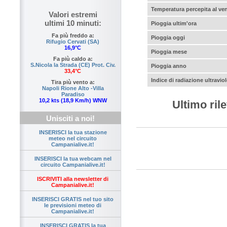
Temperatura percepita al ve
Valori estremi
ultimi 10 minuti:
Pioggia ultim'ora
Fa più freddo a:
Pioggia oggi
Rifugio Cervati (SA)
16,9°C
Pioggia mese
Fa più caldo a:
S.Nicola la Strada (CE) Prot. Civ.
Pioggia anno
33,4°C
Indice di radiazione ultraviol
Tira più vento a:
Napoli Rione Alto -Villa
Paradiso
10,2 kts (18,9 Km/h) WNW
Ultimo ri
Unisciti a noi!
INSERISCI la tua stazione
meteo nel circuito
Campanialive.it!
INSERISCI la tua webcam nel
circuito Campanialive.it!
ISCRIVITI alla newsletter di
Campanialive.it!
INSERISCI GRATIS nel tuo sito
le previsioni meteo di
Campanialive.it!
INSERISCI GRATIS la tua