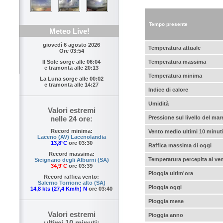
Tempo presente
Meteo Live!
giovedì 6 agosto 2026
Temperatura attuale
Ore 03:54
Temperatura massima
Il Sole sorge alle
06:04
e tramonta alle
20:13
Temperatura minima
La Luna sorge alle
00:02
e tramonta alle
14:27
Indice di calore
Umidità
Valori estremi
Pressione sul livello del mar
nelle 24 ore:
Record minima:
Vento medio ultimi 10 minut
Laceno (AV) Lacenolandia
13,8°C
ore 03:30
Raffica massima di oggi
Record massima:
Temperatura percepita al ve
Sicignano degli Alburni (SA)
34,9°C
ore 03:39
Pioggia ultim'ora
Record raffica vento:
Salerno Torrione alto (SA)
Pioggia oggi
14,8 kts (27,4 Km/h) N
ore 03:40
Pioggia mese
Valori estremi
Pioggia anno
ultimi 10 minuti: