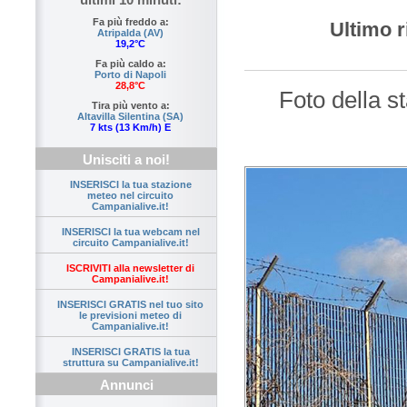
Fa più freddo a:
Ultimo r
Atripalda (AV)
19,2°C
Fa più caldo a:
Porto di Napoli
28,8°C
Foto della s
Tira più vento a:
Altavilla Silentina (SA)
7 kts (13 Km/h) E
Unisciti a noi!
INSERISCI la tua stazione
meteo nel circuito
Campanialive.it!
INSERISCI la tua webcam nel
circuito Campanialive.it!
ISCRIVITI alla newsletter di
Campanialive.it!
INSERISCI GRATIS nel tuo sito
le previsioni meteo di
Campanialive.it!
INSERISCI GRATIS la tua
struttura su Campanialive.it!
Annunci