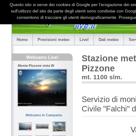
Questo sito si serve dei cookies di Google per l'erogazione dei serv
sull'utilizzo del sito da parte degli utenti sono condivise con Goo
consentono di tracciare gli utenti demograficamente. Proseguen
Home
Previsioni meteo
Live!
Dati meteo
Ser
Stazione met
Webcams Live!
Pizzone
Monte Pizzone vista W
mt. 1100 slm.
Servizio di mon
Civile "Falchi" 
Webcams in Campania
V