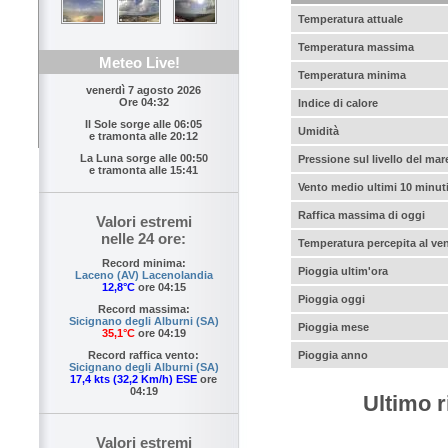
Temperatura attuale
Temperatura massima
Meteo Live!
Temperatura minima
venerdì 7 agosto 2026
Ore 04:32
Indice di calore
Il Sole sorge alle
06:05
Umidità
e tramonta alle
20:12
La Luna sorge alle
00:50
Pressione sul livello del mar
e tramonta alle
15:41
Vento medio ultimi 10 minut
Raffica massima di oggi
Valori estremi
nelle 24 ore:
Temperatura percepita al ve
Record minima:
Pioggia ultim'ora
Laceno (AV) Lacenolandia
12,8°C
ore 04:15
Pioggia oggi
Record massima:
Sicignano degli Alburni (SA)
Pioggia mese
35,1°C
ore 04:19
Pioggia anno
Record raffica vento:
Sicignano degli Alburni (SA)
17,4 kts (32,2 Km/h) ESE
ore
04:19
Ultimo r
Valori estremi