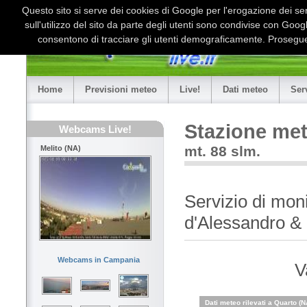
Questo sito si serve dei cookies di Google per l'erogazione dei serv
sull'utilizzo del sito da parte degli utenti sono condivise con Goo
consentono di tracciare gli utenti demograficamente. Proseguen
Home
Previsioni meteo
Live!
Dati meteo
Ser
Stazione me
Webcams Live!
mt. 88 slm.
Melito (NA)
Servizio di mon
d'Alessandro & 
Webcams in Campania
V
Dati meteo rilevati a Quarto (N