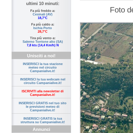
ultimi 10 minuti:
Foto d
Fa più freddo a:
Cesinali (AV)
18,7°C
Fa più caldo a:
Ischia Porto
28,7°C
Tira più vento a:
Salerno Torrione alto (SA)
7,8 kts (14,4 Km/h) N
Unisciti a noi!
INSERISCI la tua stazione
meteo nel circuito
Campanialive.it!
INSERISCI la tua webcam nel
circuito Campanialive.it!
ISCRIVITI alla newsletter di
Campanialive.it!
INSERISCI GRATIS nel tuo sito
le previsioni meteo di
Campanialive.it!
INSERISCI GRATIS la tua
struttura su Campanialive.it!
Annunci