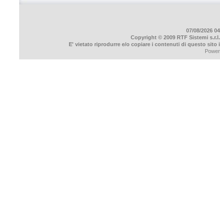
07/08/2026 04
Copyright © 2009 RTF Sistemi s.r.l.
E' vietato riprodurre e/o copiare i contenuti di questo sito
Power