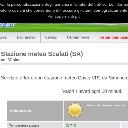
i, la personalizzazione degli annunci e l'analisi del traffico. Le informaz
ate le opzioni che consentono di tracciare gli utenti demograficamente.
Per saperne di più
Live!
Dati meteo
Servizi
€-Commerce
Forum Campania
Stazione meteo Scafati (SA)
mt. 37 slm.
Servizio offerto con stazione meteo Davis VP2 da Simone d
Valori rilevati ogni 10 minuti.
Nessun fenomeno rilevante.
Tempo presente
Temperatura attuale
32,7 °C