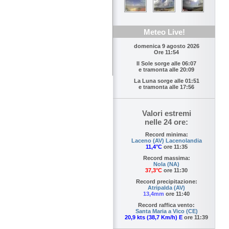
Meteo Live!
domenica 9 agosto 2026
Ore 11:54
Il Sole sorge alle
06:07
e tramonta alle
20:09
La Luna sorge alle
01:51
e tramonta alle
17:56
Valori estremi
nelle 24 ore:
Record minima:
Laceno (AV) Lacenolandia
11,4°C
ore 11:35
Record massima:
Nola (NA)
37,3°C
ore 11:30
Record precipitazione:
Atripalda (AV)
13,4mm
ore 11:40
Record raffica vento:
Santa Maria a Vico (CE)
20,9 kts (38,7 Km/h) E
ore 11:39