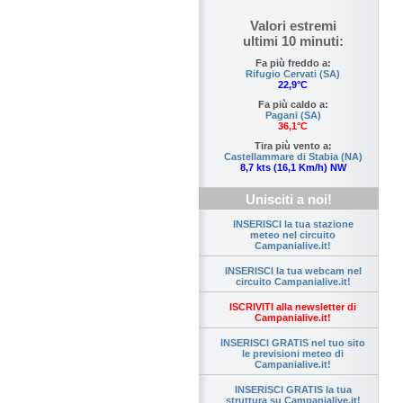
Valori estremi
ultimi 10 minuti:
Fa più freddo a:
Rifugio Cervati (SA)
22,9°C
Fa più caldo a:
Pagani (SA)
36,1°C
Tira più vento a:
Castellammare di Stabia (NA)
8,7 kts (16,1 Km/h) NW
Unisciti a noi!
INSERISCI la tua stazione
meteo nel circuito
Campanialive.it!
INSERISCI la tua webcam nel
circuito Campanialive.it!
ISCRIVITI alla newsletter di
Campanialive.it!
INSERISCI GRATIS nel tuo sito
le previsioni meteo di
Campanialive.it!
INSERISCI GRATIS la tua
struttura su Campanialive.it!