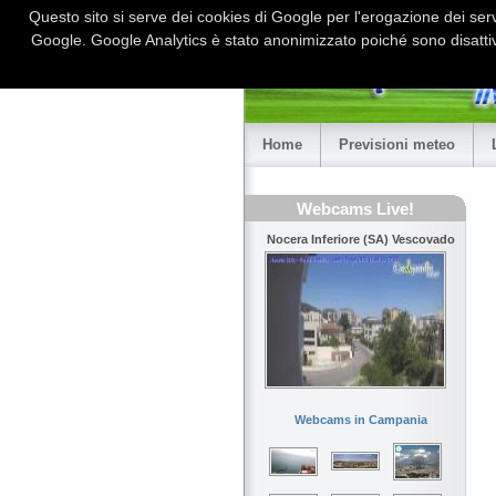
Questo sito si serve dei cookies di Google per l'erogazione dei serviz
Google. Google Analytics è stato anonimizzato poiché sono disattiv
Home
Previsioni meteo
Webcams Live!
Nocera Inferiore (SA) Vescovado
Webcams in Campania