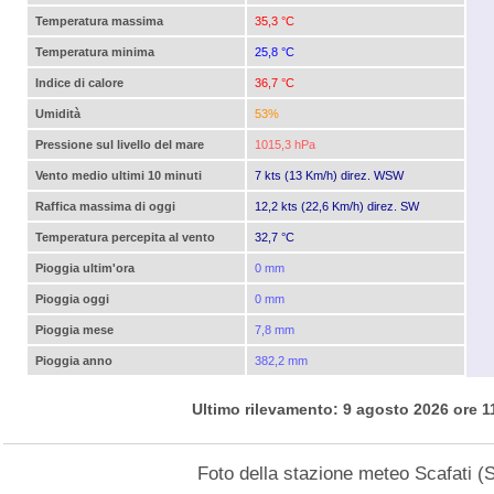
Temperatura massima
35,3 °C
Temperatura minima
25,8 °C
Indice di calore
36,7 °C
Umidità
53%
Pressione sul livello del mare
1015,3 hPa
Vento medio ultimi 10 minuti
7 kts (13 Km/h) direz. WSW
Raffica massima di oggi
12,2 kts (22,6 Km/h) direz. SW
Temperatura percepita al vento
32,7 °C
Pioggia ultim'ora
0 mm
Pioggia oggi
0 mm
Pioggia mese
7,8 mm
Pioggia anno
382,2 mm
Ultimo rilevamento: 9 agosto 2026 ore 1
Foto della stazione meteo Scafati (