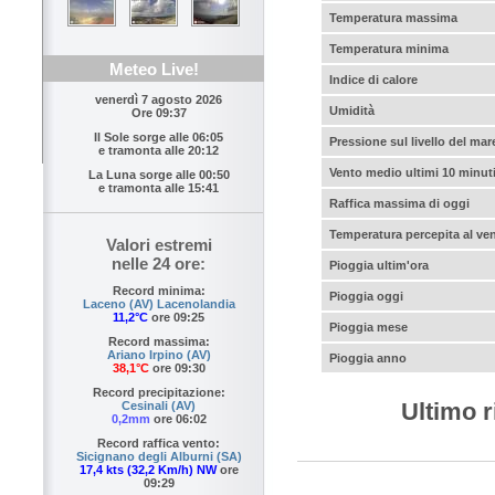
Temperatura massima
Temperatura minima
Meteo Live!
Indice di calore
venerdì 7 agosto 2026
Umidità
Ore 09:37
Il Sole sorge alle
06:05
Pressione sul livello del mar
e tramonta alle
20:12
Vento medio ultimi 10 minut
La Luna sorge alle
00:50
e tramonta alle
15:41
Raffica massima di oggi
Temperatura percepita al ve
Valori estremi
nelle 24 ore:
Pioggia ultim'ora
Record minima:
Pioggia oggi
Laceno (AV) Lacenolandia
11,2°C
ore 09:25
Pioggia mese
Record massima:
Ariano Irpino (AV)
Pioggia anno
38,1°C
ore 09:30
Record precipitazione:
Ultimo r
Cesinali (AV)
0,2mm
ore 06:02
Record raffica vento:
Sicignano degli Alburni (SA)
17,4 kts (32,2 Km/h) NW
ore
09:29