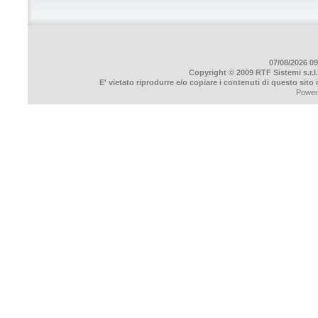
07/08/2026 09
Copyright © 2009 RTF Sistemi s.r.l.
E' vietato riprodurre e/o copiare i contenuti di questo sito
Power