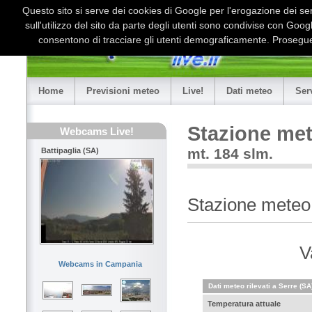
Questo sito si serve dei cookies di Google per l'erogazione dei serv
sull'utilizzo del sito da parte degli utenti sono condivise con Goo
consentono di tracciare gli utenti demograficamente. Proseguen
Home
Previsioni meteo
Live!
Dati meteo
Ser
Stazione met
Webcams Live!
mt. 184 slm.
Battipaglia (SA)
Stazione meteo
V
Webcams in Campania
Dati meteo rilevati a Serre (SA
Temperatura attuale