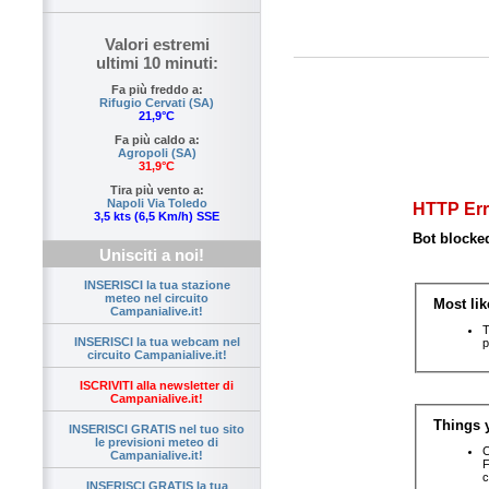
Valori estremi
ultimi 10 minuti:
Fa più freddo a:
Rifugio Cervati (SA)
21,9°C
Fa più caldo a:
Agropoli (SA)
31,9°C
Tira più vento a:
Napoli Via Toledo
3,5 kts (6,5 Km/h) SSE
Unisciti a noi!
INSERISCI la tua stazione
meteo nel circuito
Campanialive.it!
INSERISCI la tua webcam nel
circuito Campanialive.it!
ISCRIVITI alla newsletter di
Campanialive.it!
INSERISCI GRATIS nel tuo sito
le previsioni meteo di
Campanialive.it!
INSERISCI GRATIS la tua