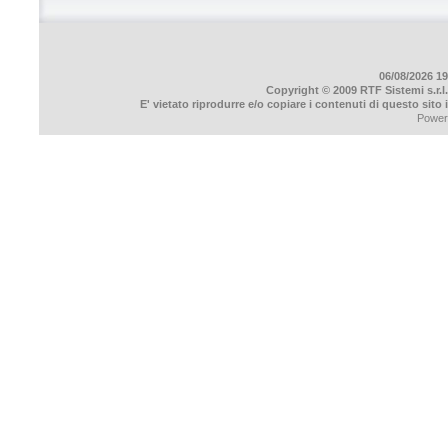
06/08/2026 19
Copyright © 2009 RTF Sistemi s.r.l.
E' vietato riprodurre e/o copiare i contenuti di questo sito
Power