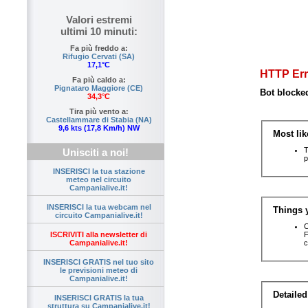
Valori estremi
ultimi 10 minuti:
Fa più freddo a:
Rifugio Cervati (SA)
17,1°C
Fa più caldo a:
Pignataro Maggiore (CE)
34,3°C
Tira più vento a:
Castellammare di Stabia (NA)
9,6 kts (17,8 Km/h) NW
Unisciti a noi!
INSERISCI la tua stazione
meteo nel circuito
Campanialive.it!
INSERISCI la tua webcam nel
circuito Campanialive.it!
ISCRIVITI alla newsletter di
Campanialive.it!
INSERISCI GRATIS nel tuo sito
le previsioni meteo di
Campanialive.it!
INSERISCI GRATIS la tua
struttura su Campanialive.it!