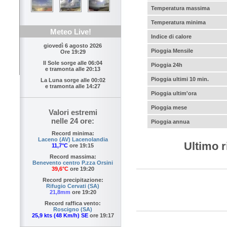
Temperatura massima
Temperatura minima
Meteo Live!
Indice di calore
giovedì 6 agosto 2026
Pioggia Mensile
Ore 19:29
Il Sole sorge alle
06:04
Pioggia 24h
e tramonta alle
20:13
Pioggia ultimi 10 min.
La Luna sorge alle
00:02
e tramonta alle
14:27
Pioggia ultim'ora
Pioggia mese
Valori estremi
nelle 24 ore:
Pioggia annua
Record minima:
Laceno (AV) Lacenolandia
Ultimo r
11,7°C
ore 19:15
Record massima:
Benevento centro P.zza Orsini
39,6°C
ore 19:20
Record precipitazione:
Rifugio Cervati (SA)
21,8mm
ore 19:20
Record raffica vento:
Roscigno (SA)
25,9 kts (48 Km/h) SE
ore 19:17