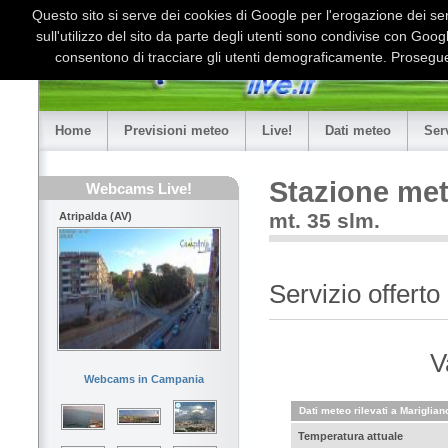
Questo sito si serve dei cookies di Google per l'erogazione dei serv
sull'utilizzo del sito da parte degli utenti sono condivise con Goo
consentono di tracciare gli utenti demograficamente. Proseguen
Home
Previsioni meteo
Live!
Dati meteo
Ser
Stazione met
Webcams Live!
mt. 35 slm.
Atripalda (AV)
Servizio offer
V
Webcams in Campania
Dati meteo rilevati a Mariglian
Temperatura attuale