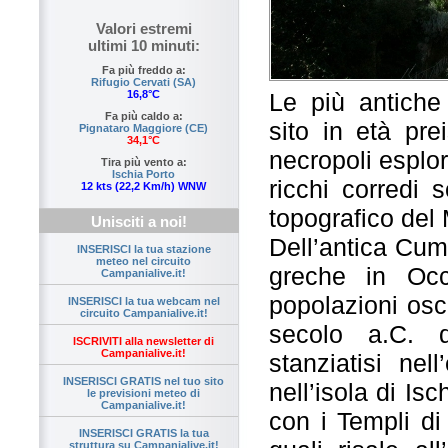
Valori estremi
ultimi 10 minuti:
Fa più freddo a:
Rifugio Cervati (SA)
Le più antiche
16,8°C
Fa più caldo a:
sito in età pre
Pignataro Maggiore (CE)
34,1°C
necropoli esplor
Tira più vento a:
Ischia Porto
ricchi corredi 
12 kts (22,2 Km/h) WNW
topografico del
Unisciti a noi!
Dell’antica Cum
INSERISCI la tua stazione
meteo nel circuito
greche in Occ
Campanialive.it!
popolazioni osc
INSERISCI la tua webcam nel
circuito Campanialive.it!
secolo a.C. d
ISCRIVITI alla newsletter di
Campanialive.it!
stanziatisi nel
INSERISCI GRATIS nel tuo sito
nell’isola di Isc
le previsioni meteo di
Campanialive.it!
con i Templi di
INSERISCI GRATIS la tua
struttura su Campanialive.it!