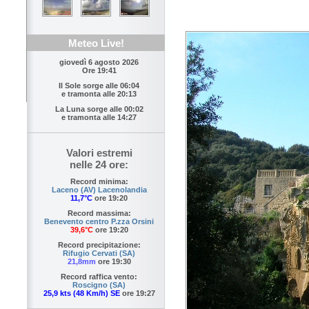
Meteo Live!
giovedì 6 agosto 2026
Ore 19:41
Il Sole sorge alle
06:04
e tramonta alle
20:13
La Luna sorge alle
00:02
e tramonta alle
14:27
Valori estremi
nelle 24 ore:
Record minima:
Laceno (AV) Lacenolandia
11,7°C
ore 19:20
Record massima:
Benevento centro P.zza Orsini
39,6°C
ore 19:20
Record precipitazione:
Rifugio Cervati (SA)
21,8mm
ore 19:30
Record raffica vento:
Roscigno (SA)
25,9 kts (48 Km/h) SE
ore 19:27