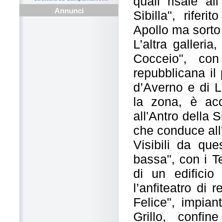
quali risale al
Annunci
Sibilla", rifer
Apollo ma sorto
L’altra galleri
Cocceio", con
repubblicana il
d’Averno e di L
la zona, è acc
all'Antro della 
che conduce all'
Visibili da que
bassa", con i Te
di un edificio
l’anfiteatro di 
Felice", impian
Grillo, confin