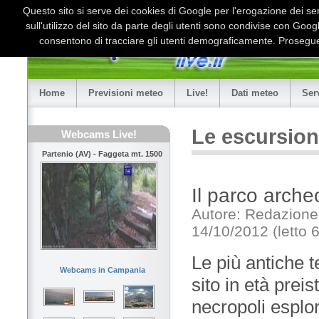
Questo sito si serve dei cookies di Google per l'erogazione dei serv
sull'utilizzo del sito da parte degli utenti sono condivise con Goo
consentono di tracciare gli utenti demograficamente. Proseguen
Home
Previsioni meteo
Live!
Dati meteo
Ser
Le escursion
Webcams Live!
Partenio (AV) - Faggeta mt. 1500
Il parco arch
Autore: Redazione
14/10/2012 (letto 
Le più antiche 
Webcams in Campania
sito in età prei
necropoli esplor