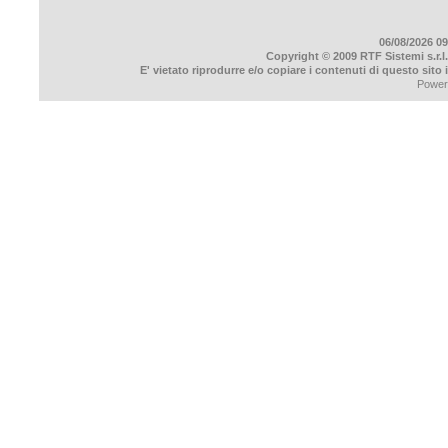
06/08/2026 09
Copyright © 2009 RTF Sistemi s.r.l.
E' vietato riprodurre e/o copiare i contenuti di questo sito
Power