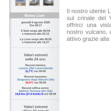
Il nostro utente L
Meteo Live!
sul crinale del
giovedì 6 agosto 2026
offrirci una vis
Ore 09:17
nostro vulcano, 
Il Sole sorge alle
06:04
e tramonta alle
20:13
attivo grazie all
La Luna sorge alle
00:02
e tramonta alle
14:27
Valori estremi
nelle 24 ore:
Record minima:
Laceno (AV) Lacenolandia
11,7°C
ore 09:00
Record massima:
Sicignano degli Alburni (SA)
34,9°C
ore 09:09
Record raffica vento:
Salerno Torrione alto (SA)
14,8 kts (27,4 Km/h) N
ore 09:09
Valori estremi
ultimi 10 minuti: