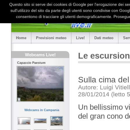
Questo sito si serve dei cookies di Google per l'erogazione dei serv
sull'utilizzo del sito da parte degli utenti sono condivise con Goo
consentono di tracciare gli utenti demograficamente. Proseguen
Home
Previsioni meteo
Live!
Dati meteo
Ser
Le escursion
Webcams Live!
Capaccio Paestum
Sulla cima de
Autore: Luigi Vitiel
28/01/2014 (letto 
Un bellissimo vi
Webcams in Campania
del gran cono d