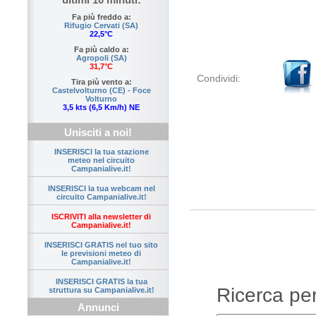
Fa più freddo a:
Rifugio Cervati (SA)
22,5°C
Fa più caldo a:
Agropoli (SA)
31,7°C
Condividi:
Tira più vento a:
Castelvolturno (CE) - Foce
Volturno
3,5 kts (6,5 Km/h) NE
Unisciti a noi!
INSERISCI la tua stazione
meteo nel circuito
Campanialive.it!
INSERISCI la tua webcam nel
circuito Campanialive.it!
ISCRIVITI alla newsletter di
Campanialive.it!
INSERISCI GRATIS nel tuo sito
le previsioni meteo di
Campanialive.it!
INSERISCI GRATIS la tua
Ricerca per 
struttura su Campanialive.it!
Annunci