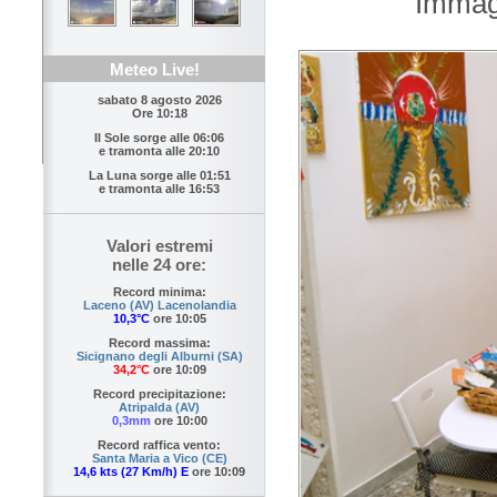
Immagi
Meteo Live!
sabato 8 agosto 2026
Ore 10:18
Il Sole sorge alle
06:06
e tramonta alle
20:10
La Luna sorge alle
01:51
e tramonta alle
16:53
Valori estremi
nelle 24 ore:
Record minima:
Laceno (AV) Lacenolandia
10,3°C
ore 10:05
Record massima:
Sicignano degli Alburni (SA)
34,2°C
ore 10:09
Record precipitazione:
Atripalda (AV)
0,3mm
ore 10:00
Record raffica vento:
Santa Maria a Vico (CE)
14,6 kts (27 Km/h) E
ore 10:09