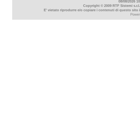
08/08/2026 10
Copyright © 2009 RTF Sistemi s.r.l.
E' vietato riprodurre e/o copiare i contenuti di questo sito
Power