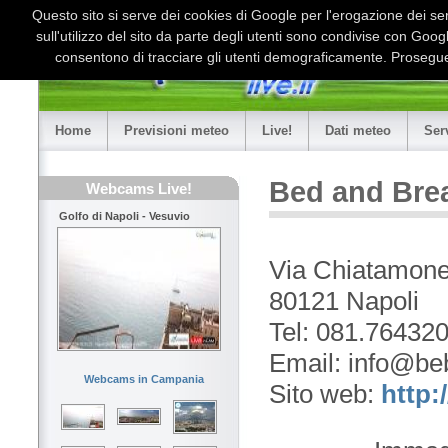
Questo sito si serve dei cookies di Google per l'erogazione dei serv
sull'utilizzo del sito da parte degli utenti sono condivise con Goo
consentono di tracciare gli utenti demograficamente. Proseguen
Home
Previsioni meteo
Live!
Dati meteo
Ser
Bed and Brea
Webcams Live!
Golfo di Napoli - Vesuvio
Via Chiatamone
80121 Napoli
Tel: 081.76432
Email: info@be
Webcams in Campania
Sito web:
http