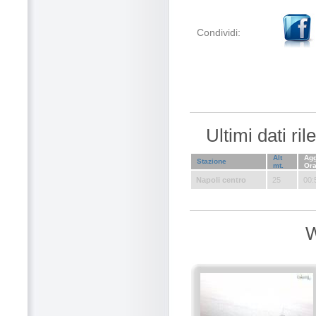
Condividi:
Ultimi dati ri
Alt
Agg
Stazione
mt.
Or
Napoli centro
25
00:
W