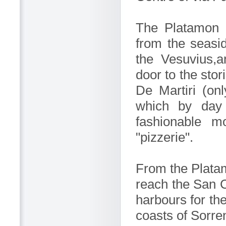
The Platamon 
from the seasi
the Vesuvius,a
door to the sto
De Martiri (on
which by day 
fashionable m
"pizzerie".
From the Platam
reach the San C
harbours for the
coasts of Sorre