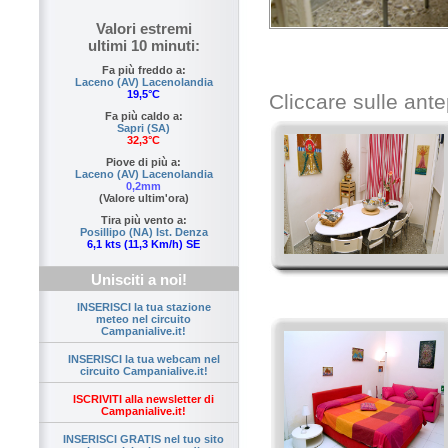
Valori estremi
ultimi 10 minuti:
Fa più freddo a:
Laceno (AV) Lacenolandia
19,5°C
Cliccare sulle ante
Fa più caldo a:
Sapri (SA)
32,3°C
Piove di più a:
Laceno (AV) Lacenolandia
0,2mm
(Valore ultim'ora)
Tira più vento a:
Posillipo (NA) Ist. Denza
6,1 kts (11,3 Km/h) SE
Unisciti a noi!
INSERISCI la tua stazione
meteo nel circuito
Campanialive.it!
INSERISCI la tua webcam nel
circuito Campanialive.it!
ISCRIVITI alla newsletter di
Campanialive.it!
INSERISCI GRATIS nel tuo sito