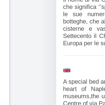
che significa ‘’
le sue numero
botteghe, che a
cisterne e va
Settecento il C
Europa per le su
A special bed a
heart of Napl
museums,the uni
Centre of via P