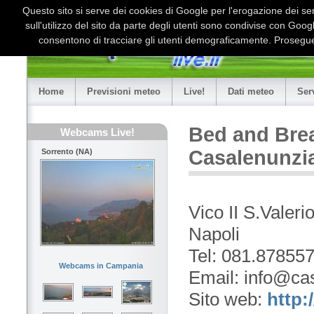
Questo sito si serve dei cookies di Google per l'erogazione dei serv
sull'utilizzo del sito da parte degli utenti sono condivise con Goo
consentono di tracciare gli utenti demograficamente. Proseguen
Home
Previsioni meteo
Live!
Dati meteo
Ser
Bed and Brea
Webcams Live!
Casalenunzia
Sorrento (NA)
Vico II S.Valeri
Napoli
Tel: 081.878557
Webcams in Campania
Email: info@ca
Sito web:
http: