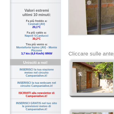
Valori estremi
ultimi 10 minuti:
Fa più freddo a:
Cesinali (AV)
20,1°C
Fa più caldo a:
Napoli V.Carducci
30,2°C
Tira più vento a:
Monteforte Irpino (AV) - Monte
Pizzone
Cliccare sulle ante
3,7 kts (6,9 Km/h) WNW
Unisciti a noi!
INSERISCI la tua stazione
meteo nel circuito
Campanialive.it!
INSERISCI la tua webcam nel
circuito Campanialive.it!
ISCRIVITI alla newsletter di
Campanialive.it!
INSERISCI GRATIS nel tuo sito
le previsioni meteo di
Campanialive.it!