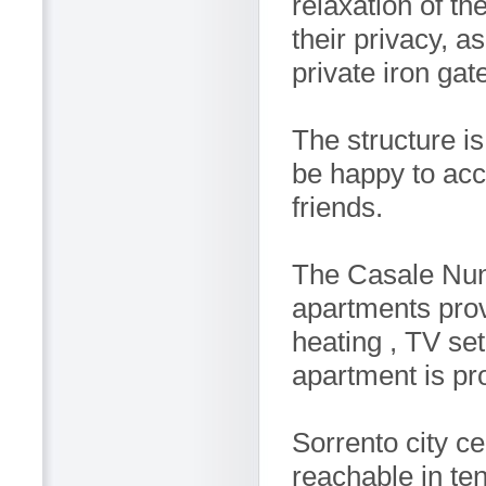
relaxation of th
their privacy, a
private iron gat
The structure i
be happy to ac
friends.
The Casale Nunz
apartments prov
heating , TV se
apartment is pr
Sorrento city c
reachable in ten