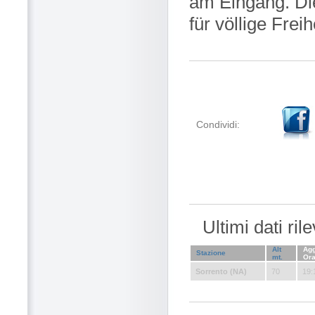
am Eingang. Di
für völlige Frei
Condividi:
Ultimi dati ri
Alt
Agg
Stazione
mt.
Or
Sorrento (NA)
70
19: