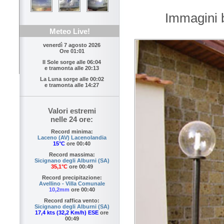
Immagini 
Meteo Live!
venerdì 7 agosto 2026
Ore 01:01
Il Sole sorge alle
06:04
e tramonta alle
20:13
La Luna sorge alle
00:02
e tramonta alle
14:27
Valori estremi
nelle 24 ore:
Record minima:
Laceno (AV) Lacenolandia
15°C
ore 00:40
Record massima:
Sicignano degli Alburni (SA)
35,1°C
ore 00:49
Record precipitazione:
Avellino - Villa Comunale
10,2mm
ore 00:40
Record raffica vento:
Sicignano degli Alburni (SA)
17,4 kts (32,2 Km/h) ESE
ore
00:49