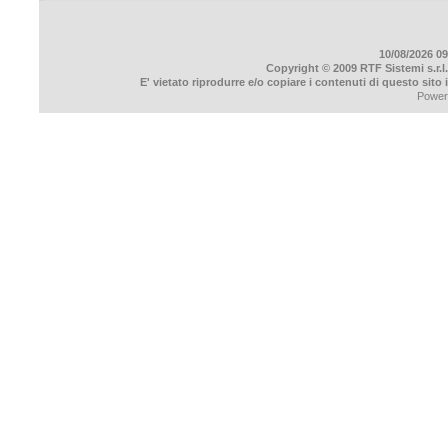
10/08/2026 09
Copyright © 2009 RTF Sistemi s.r.l.
E' vietato riprodurre e/o copiare i contenuti di questo sito
Power