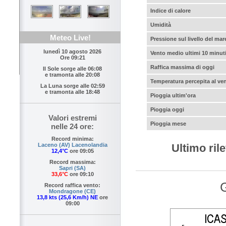
Indice di calore
Umidità
Meteo Live!
Pressione sul livello del mar
lunedì 10 agosto 2026
Vento medio ultimi 10 minut
Ore 09:21
Raffica massima di oggi
Il Sole sorge alle
06:08
e tramonta alle
20:08
Temperatura percepita al ve
La Luna sorge alle
02:59
e tramonta alle
18:48
Pioggia ultim'ora
Pioggia oggi
Valori estremi
Pioggia mese
nelle 24 ore:
Record minima:
Ultimo ril
Laceno (AV) Lacenolandia
12,4°C
ore 09:05
Record massima:
Sapri (SA)
33,6°C
ore 09:10
G
Record raffica vento:
Mondragone (CE)
13,8 kts (25,6 Km/h) NE
ore
09:00