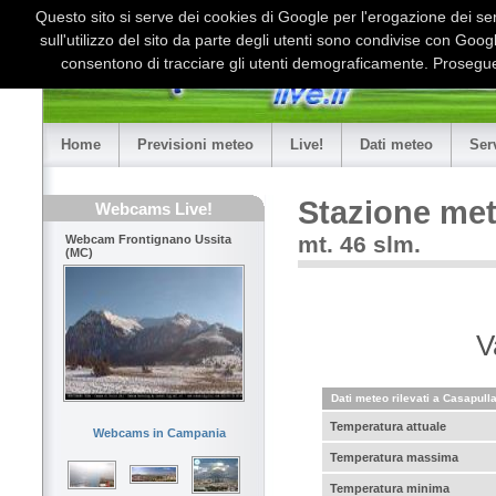
Questo sito si serve dei cookies di Google per l'erogazione dei serv
sull'utilizzo del sito da parte degli utenti sono condivise con Goo
consentono di tracciare gli utenti demograficamente. Proseguen
Home
Previsioni meteo
Live!
Dati meteo
Ser
Stazione met
Webcams Live!
mt. 46 slm.
Webcam Frontignano Ussita
(MC)
V
Dati meteo rilevati a Casapulla
Temperatura attuale
Webcams in Campania
Temperatura massima
Temperatura minima