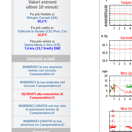
Valori estremi
ultimi 10 minuti:
Fa più freddo a:
Rifugio Cervati (SA)
20,1°C
Fa più caldo a:
S.Nicola la Strada (CE) Prot. Civ.
32,8°C
Tira più vento a:
Santa Maria a Vico (CE)
7,4 kts (13,7 Km/h) ENE
Unisciti a noi!
INSERISCI la tua stazione
meteo nel circuito
Campanialive.it!
INSERISCI la tua webcam nel
circuito Campanialive.it!
ISCRIVITI alla newsletter di
Campanialive.it!
INSERISCI GRATIS nel tuo sito
le previsioni meteo di
Campanialive.it!
INSERISCI GRATIS la tua
struttura su Campanialive.it!
Annunci