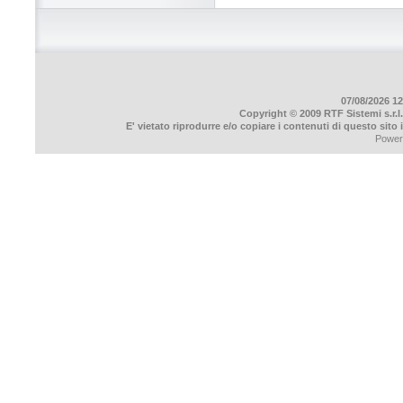
07/08/2026 12
Copyright © 2009 RTF Sistemi s.r.l.
E' vietato riprodurre e/o copiare i contenuti di questo sito
Power