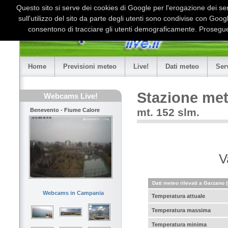
Questo sito si serve dei cookies di Google per l'erogazione dei serv
sull'utilizzo del sito da parte degli utenti sono condivise con Goo
consentono di tracciare gli utenti demograficamente. Proseguen
Home
Previsioni meteo
Live!
Dati meteo
Ser
Stazione me
Webcams Live!
mt. 152 slm.
Benevento - Fiume Calore
V
Dati meteo rilevati a Garzano 
Webcams in Campania
Temperatura attuale
Temperatura massima
Temperatura minima