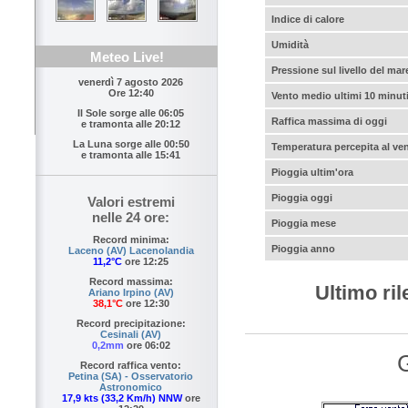
Indice di calore
Umidità
Meteo Live!
Pressione sul livello del mar
venerdì 7 agosto 2026
Ore 12:40
Vento medio ultimi 10 minut
Il Sole sorge alle
06:05
Raffica massima di oggi
e tramonta alle
20:12
La Luna sorge alle
00:50
Temperatura percepita al ve
e tramonta alle
15:41
Pioggia ultim'ora
Pioggia oggi
Valori estremi
nelle 24 ore:
Pioggia mese
Record minima:
Pioggia anno
Laceno (AV) Lacenolandia
11,2°C
ore 12:25
Record massima:
Ultimo ri
Ariano Irpino (AV)
38,1°C
ore 12:30
Record precipitazione:
Cesinali (AV)
0,2mm
ore 06:02
G
Record raffica vento:
Petina (SA) - Osservatorio
Astronomico
17,9 kts (33,2 Km/h) NNW
ore