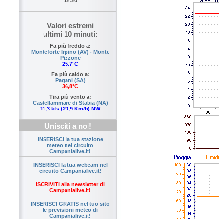
12:20
Valori estremi
ultimi 10 minuti:
Fa più freddo a:
Monteforte Irpino (AV) - Monte
Pizzone
25,7°C
Fa più caldo a:
Pagani (SA)
36,8°C
Tira più vento a:
Castellammare di Stabia (NA)
11,3 kts (20,9 Km/h) NW
Unisciti a noi!
INSERISCI la tua stazione
meteo nel circuito
Campanialive.it!
INSERISCI la tua webcam nel
circuito Campanialive.it!
ISCRIVITI alla newsletter di
Campanialive.it!
INSERISCI GRATIS nel tuo sito
le previsioni meteo di
Campanialive.it!