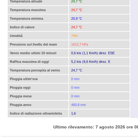
Temperatura attuale
24,7 °C
Temperatura massima
24,7 °C
Temperatura minima
20,9 °C
Indice di calore
24,7 °C
Umidità
74%
Pressione sul livello del mare
1012,7 hPa
Vento medio ultimi 10 minuti
0,6 kts (1,1 Km/h) direz. ESE
Raffica massima di oggi
5,2 kts (9,6 Km/h) direz. E
Temperatura percepita al vento
24,7 °C
Pioggia ultim'ora
0 mm
Pioggia oggi
0 mm
Pioggia mese
0 mm
Pioggia anno
460,8 mm
Indice di radiazione ultravioletta
1,6
Ultimo rilevamento: 7 agosto 2026 ore 0