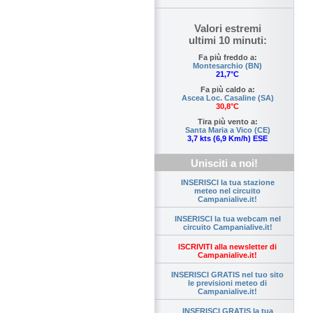
Valori estremi
ultimi 10 minuti:
Fa più freddo a:
Montesarchio (BN)
21,7°C
Fa più caldo a:
Ascea Loc. Casaline (SA)
30,8°C
Tira più vento a:
Santa Maria a Vico (CE)
3,7 kts (6,9 Km/h) ESE
Unisciti a noi!
INSERISCI la tua stazione
meteo nel circuito
Campanialive.it!
INSERISCI la tua webcam nel
circuito Campanialive.it!
ISCRIVITI alla newsletter di
Campanialive.it!
INSERISCI GRATIS nel tuo sito
le previsioni meteo di
Campanialive.it!
INSERISCI GRATIS la tua