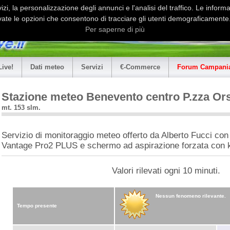
i, la personalizzazione degli annunci e l'analisi del traffico. Le informaz
ate le opzioni che consentono di tracciare gli utenti demograficamente.
Per saperne di più
Live!
Dati meteo
Servizi
€-Commerce
Forum Campania
Stazione meteo Benevento centro P.zza Ors
mt. 153 slm.
Servizio di monitoraggio meteo offerto da Alberto Fucci co
Vantage Pro2 PLUS e schermo ad aspirazione forzata con k
Valori rilevati ogni 10 minuti.
Nessun fenomeno rilevante.
Tempo presente