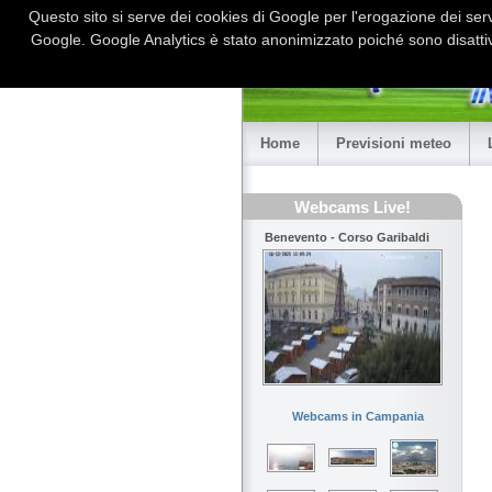
Questo sito si serve dei cookies di Google per l'erogazione dei serviz
Google. Google Analytics è stato anonimizzato poiché sono disattiv
Home
Previsioni meteo
Webcams Live!
Benevento - Corso Garibaldi
Webcams in Campania