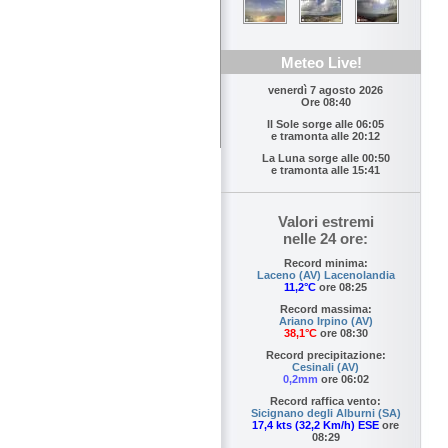
Meteo Live!
venerdì 7 agosto 2026
Ore 08:40
Il Sole sorge alle
06:05
e tramonta alle
20:12
La Luna sorge alle
00:50
e tramonta alle
15:41
Valori estremi
nelle 24 ore:
Record minima:
Laceno (AV) Lacenolandia
11,2°C
ore 08:25
Record massima:
Ariano Irpino (AV)
38,1°C
ore 08:30
Record precipitazione:
Cesinali (AV)
0,2mm
ore 06:02
Record raffica vento:
Sicignano degli Alburni (SA)
17,4 kts (32,2 Km/h) ESE
ore
08:29