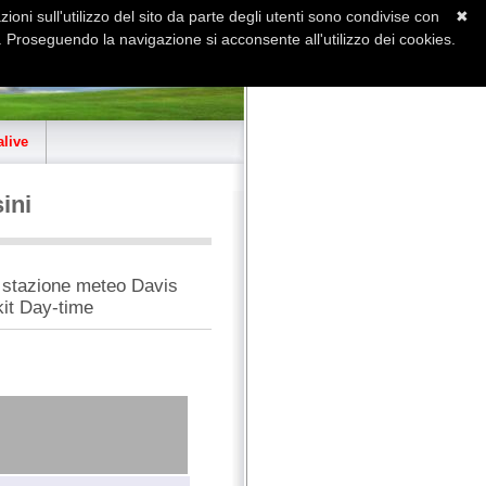
ioni sull'utilizzo del sito da parte degli utenti sono condivise con
✖
 Proseguendo la navigazione si acconsente all'utilizzo dei cookies.
Home
Contatti
Sitemap
live
ini
n stazione meteo Davis
it Day-time