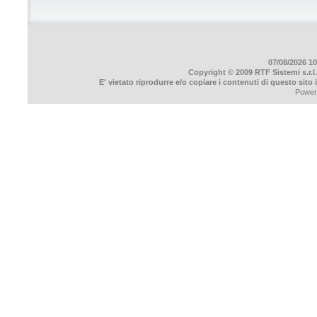
07/08/2026 10
Copyright © 2009 RTF Sistemi s.r.l.
E' vietato riprodurre e/o copiare i contenuti di questo sito
Power