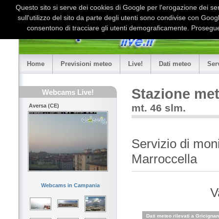
Questo sito si serve dei cookies di Google per l'erogazione dei serv
sull'utilizzo del sito da parte degli utenti sono condivise con Goo
consentono di tracciare gli utenti demograficamente. Proseguen
Home
Previsioni meteo
Live!
Dati meteo
Ser
Stazione met
Webcams Live!
mt. 46 slm.
Aversa (CE)
Servizio di mon
Marroccella
Webcams in Campania
V
Dati meteo rilevati a Gricigna