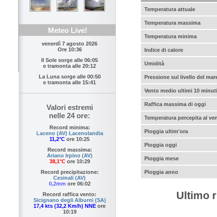
Temperatura attuale
Temperatura massima
Meteo Live!
Temperatura minima
venerdì 7 agosto 2026
Ore 10:36
Indice di calore
Il Sole sorge alle
06:05
Umidità
e tramonta alle
20:12
La Luna sorge alle
00:50
Pressione sul livello del mar
e tramonta alle
15:41
Vento medio ultimi 10 minut
Raffica massima di oggi
Valori estremi
nelle 24 ore:
Temperatura percepita al ve
Record minima:
Pioggia ultim'ora
Laceno (AV) Lacenolandia
11,2°C
ore 10:25
Pioggia oggi
Record massima:
Ariano Irpino (AV)
Pioggia mese
38,1°C
ore 10:29
Pioggia anno
Record precipitazione:
Cesinali (AV)
0,2mm
ore 06:02
Ultimo r
Record raffica vento:
Sicignano degli Alburni (SA)
17,4 kts (32,2 Km/h) NNE
ore
10:19