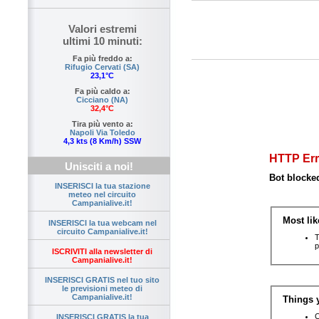
Valori estremi
ultimi 10 minuti:
Fa più freddo a:
Rifugio Cervati (SA)
23,1°C
Fa più caldo a:
Cicciano (NA)
32,4°C
Tira più vento a:
Napoli Via Toledo
4,3 kts (8 Km/h) SSW
Unisciti a noi!
INSERISCI la tua stazione
meteo nel circuito
Campanialive.it!
INSERISCI la tua webcam nel
circuito Campanialive.it!
ISCRIVITI alla newsletter di
Campanialive.it!
INSERISCI GRATIS nel tuo sito
le previsioni meteo di
Campanialive.it!
INSERISCI GRATIS la tua