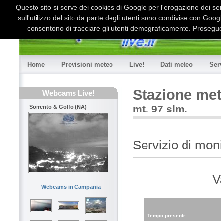
Questo sito si serve dei cookies di Google per l'erogazione dei serv
sull'utilizzo del sito da parte degli utenti sono condivise con Goo
consentono di tracciare gli utenti demograficamente. Proseguen
Home
Previsioni meteo
Live!
Dati meteo
Ser
Stazione me
Webcams Live!
mt. 97 slm.
Sorrento & Golfo (NA)
Servizio di mon
V
Webcams in Campania
Tempo presente