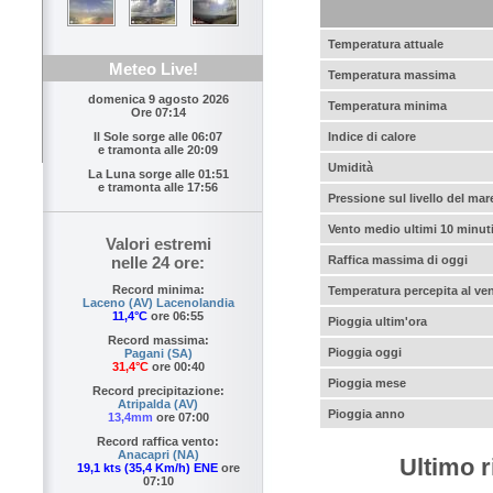
Temperatura attuale
Meteo Live!
Temperatura massima
domenica 9 agosto 2026
Temperatura minima
Ore 07:14
Indice di calore
Il Sole sorge alle
06:07
e tramonta alle
20:09
Umidità
La Luna sorge alle
01:51
e tramonta alle
17:56
Pressione sul livello del mar
Vento medio ultimi 10 minut
Valori estremi
Raffica massima di oggi
nelle 24 ore:
Record minima:
Temperatura percepita al ve
Laceno (AV) Lacenolandia
11,4°C
ore 06:55
Pioggia ultim'ora
Record massima:
Pioggia oggi
Pagani (SA)
31,4°C
ore 00:40
Pioggia mese
Record precipitazione:
Atripalda (AV)
Pioggia anno
13,4mm
ore 07:00
Record raffica vento:
Anacapri (NA)
Ultimo r
19,1 kts (35,4 Km/h) ENE
ore
07:10