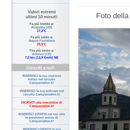
Valori estremi
Foto dell
ultimi 10 minuti:
Fa più freddo a:
Atripalda (AV)
17,2°C
Fa più caldo a:
Napoli Floridiana
28,5°C
Tira più vento a:
Arienzo (CE)
7,5 kts (13,9 Km/h) NE
Unisciti a noi!
INSERISCI la tua stazione
meteo nel circuito
Campanialive.it!
INSERISCI la tua webcam nel
circuito Campanialive.it!
ISCRIVITI alla newsletter di
Campanialive.it!
INSERISCI GRATIS nel tuo sito
le previsioni meteo di
Campanialive.it!
INSERISCI GRATIS la tua