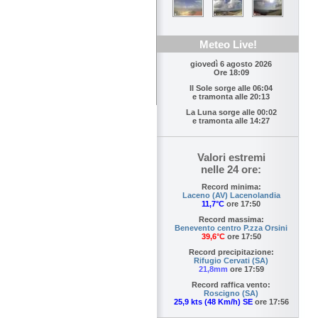
Meteo Live!
giovedì 6 agosto 2026
Ore 18:09
Il Sole sorge alle
06:04
e tramonta alle
20:13
La Luna sorge alle
00:02
e tramonta alle
14:27
Valori estremi
nelle 24 ore:
Record minima:
Laceno (AV) Lacenolandia
11,7°C
ore 17:50
Record massima:
Benevento centro P.zza Orsini
39,6°C
ore 17:50
Record precipitazione:
Rifugio Cervati (SA)
21,8mm
ore 17:59
Record raffica vento:
Roscigno (SA)
25,9 kts (48 Km/h) SE
ore 17:56