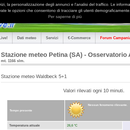
i, la personalizzazione degli annunci e l'analisi del traffico. Le informaz
ate le opzioni che consentono di tracciare gli utenti demograficamente.
Per saperne di più
Live!
Dati meteo
Servizi
€-Commerce
Forum Campania
Stazione meteo Petina (SA) - Osservatorio
mt. 1166 slm.
Stazione meteo Waldbeck 5+1
Valori rilevati ogni 10 minuti.
Nessun fenomeno rilevante.
Tempo presente
Temperatura attuale
26,6 °C