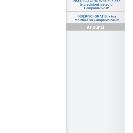
INSERISCI GRATIS nel tuo sito
le previsioni meteo di
Campanialive.it!
INSERISCI GRATIS la tua
struttura su Campanialive.it!
Annunci