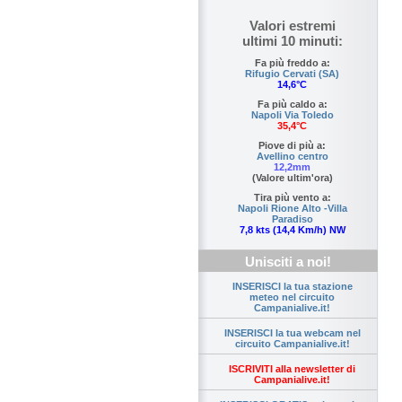
Valori estremi
ultimi 10 minuti:
Fa più freddo a:
Rifugio Cervati (SA)
14,6°C
Fa più caldo a:
Napoli Via Toledo
35,4°C
Piove di più a:
Avellino centro
12,2mm
(Valore ultim'ora)
Tira più vento a:
Napoli Rione Alto -Villa
Paradiso
7,8 kts (14,4 Km/h) NW
Unisciti a noi!
INSERISCI la tua stazione
meteo nel circuito
Campanialive.it!
INSERISCI la tua webcam nel
circuito Campanialive.it!
ISCRIVITI alla newsletter di
Campanialive.it!