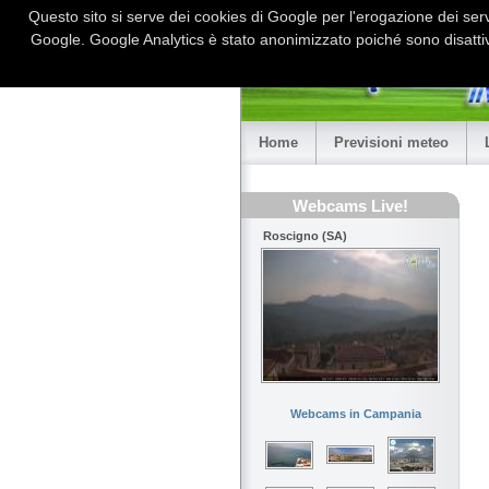
Questo sito si serve dei cookies di Google per l'erogazione dei serviz
Google. Google Analytics è stato anonimizzato poiché sono disattiv
Home
Previsioni meteo
Webcams Live!
Roscigno (SA)
Webcams in Campania