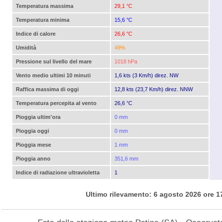
Temperatura massima
29,1 °C
Temperatura minima
15,6 °C
Indice di calore
26,6 °C
Umidità
49%
Pressione sul livello del mare
1018 hPa
Vento medio ultimi 10 minuti
1,6 kts (3 Km/h) direz. NW
Raffica massima di oggi
12,8 kts (23,7 Km/h) direz. NNW
Temperatura percepita al vento
26,6 °C
Pioggia ultim'ora
0 mm
Pioggia oggi
0 mm
Pioggia mese
1 mm
Pioggia anno
351,6 mm
Indice di radiazione ultravioletta
1
Ultimo rilevamento: 6 agosto 2026 ore 1