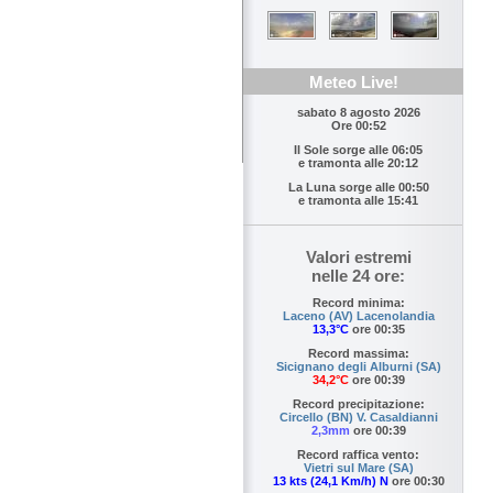
Meteo Live!
sabato 8 agosto 2026
Ore 00:52
Il Sole sorge alle
06:05
e tramonta alle
20:12
La Luna sorge alle
00:50
e tramonta alle
15:41
Valori estremi
nelle 24 ore:
Record minima:
Laceno (AV) Lacenolandia
13,3°C
ore 00:35
Record massima:
Sicignano degli Alburni (SA)
34,2°C
ore 00:39
Record precipitazione:
Circello (BN) V. Casaldianni
2,3mm
ore 00:39
Record raffica vento:
Vietri sul Mare (SA)
13 kts (24,1 Km/h) N
ore 00:30