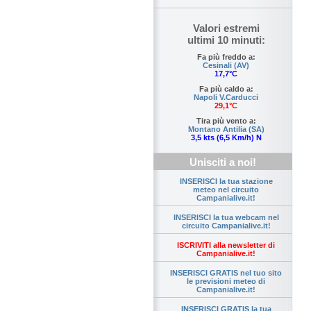
Valori estremi
ultimi 10 minuti:
Fa più freddo a:
Cesinali (AV)
17,7°C
Fa più caldo a:
Napoli V.Carducci
29,1°C
Tira più vento a:
Montano Antilia (SA)
3,5 kts (6,5 Km/h) N
Unisciti a noi!
INSERISCI la tua stazione
meteo nel circuito
Campanialive.it!
INSERISCI la tua webcam nel
circuito Campanialive.it!
ISCRIVITI alla newsletter di
Campanialive.it!
INSERISCI GRATIS nel tuo sito
le previsioni meteo di
Campanialive.it!
INSERISCI GRATIS la tua