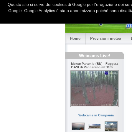
Questo sito si serve dei cookies di Google per l'erogazione dei serviz
Google. Google Analytics è stato anonimizzato poiché sono disattiv
Home
Previsioni meteo
Webcams Live!
Monte Partenio (BN) - Faggeta
OASI di Pannarano mt.1185
Webcams in Campania