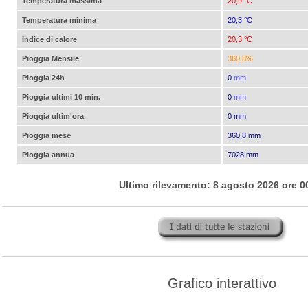
Temperatura massima
20,9 °C
Temperatura minima
20,3 °C
Indice di calore
20,3 °C
Pioggia Mensile
360,8%
Pioggia 24h
0
mm
Pioggia ultimi 10 min.
0
mm
Pioggia ultim'ora
0 mm
Pioggia mese
360,8 mm
Pioggia annua
7028 mm
Ultimo rilevamento: 8 agosto 2026 ore 0
Grafico interattivo