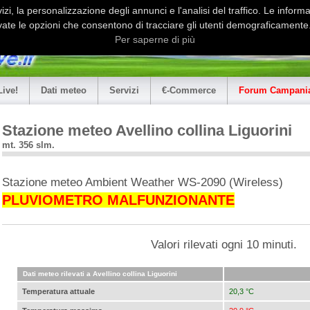
i, la personalizzazione degli annunci e l'analisi del traffico. Le informaz
ate le opzioni che consentono di tracciare gli utenti demograficamente.
Per saperne di più
Live!
Dati meteo
Servizi
€-Commerce
Forum Campania
Stazione meteo Avellino collina Liguorini
mt. 356 slm.
Stazione meteo Ambient Weather WS-2090 (Wireless)
PLUVIOMETRO MALFUNZIONANTE
Valori rilevati ogni 10 minuti.
Dati meteo rilevati a Avellino collina Liguorini
Temperatura attuale
20,3 °C