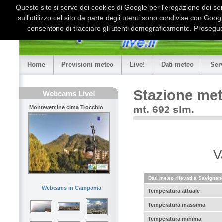
Questo sito si serve dei cookies di Google per l'erogazione dei serv
sull'utilizzo del sito da parte degli utenti sono condivise con Goo
consentono di tracciare gli utenti demograficamente. Proseguen
Home
Previsioni meteo
Live!
Dati meteo
Ser
Stazione met
Webcams Live!
mt. 692 slm.
Montevergine cima Trocchio
V
Dati meteo rilevati a Savignano
Webcams in Campania
Temperatura attuale
Temperatura massima
Temperatura minima