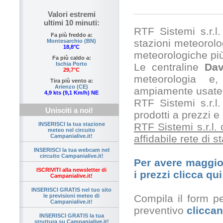
Valori estremi
ultimi 10 minuti:
RTF Sistemi s.r.l. 
Fa più freddo a:
stazioni meteorolog
Montesarchio (BN)
18,8°C
meteorologiche pi
Fa più caldo a:
Ischia Porto
Le centraline
Dav
29,7°C
meteorologia e,
Tira più vento a:
Arienzo (CE)
ampiamente usate 
4,9 kts (9,1 Km/h) NE
RTF Sistemi s.r.l.
Unisciti a noi!
prodotti a prezzi 
RTF Sistemi s.r.l.
INSERISCI la tua stazione
meteo nel circuito
affidabile rete di 
Campanialive.it!
INSERISCI la tua webcam nel
circuito Campanialive.it!
Per avere maggior
ISCRIVITI alla newsletter di
i prezzi clicca qui
Campanialive.it!
INSERISCI GRATIS nel tuo sito
Compila il form pe
le previsioni meteo di
Campanialive.it!
preventivo
cliccan
INSERISCI GRATIS la tua
struttura su Campanialive.it!