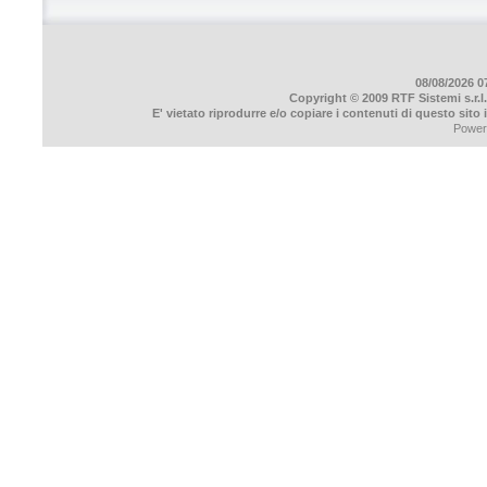
08/08/2026 07
Copyright © 2009 RTF Sistemi s.r.l.
E' vietato riprodurre e/o copiare i contenuti di questo sito
Power