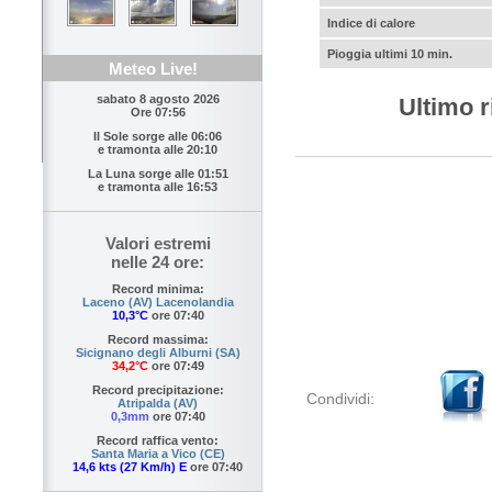
Indice di calore
Pioggia ultimi 10 min.
Meteo Live!
sabato 8 agosto 2026
Ultimo r
Ore 07:56
Il Sole sorge alle
06:06
e tramonta alle
20:10
La Luna sorge alle
01:51
e tramonta alle
16:53
Valori estremi
nelle 24 ore:
Record minima:
Laceno (AV) Lacenolandia
10,3°C
ore 07:40
Record massima:
Sicignano degli Alburni (SA)
34,2°C
ore 07:49
Record precipitazione:
Condividi:
Atripalda (AV)
0,3mm
ore 07:40
Record raffica vento:
Santa Maria a Vico (CE)
14,6 kts (27 Km/h) E
ore 07:40