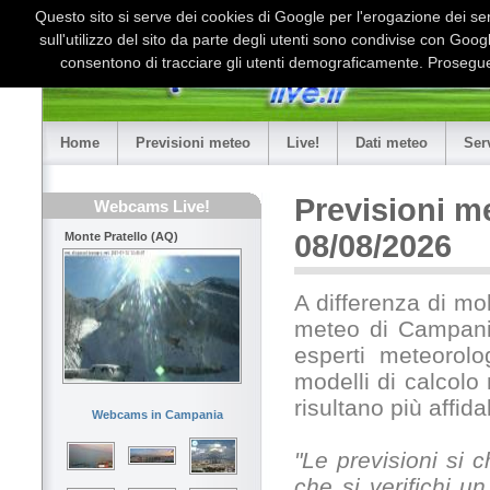
Questo sito si serve dei cookies di Google per l'erogazione dei serv
sull'utilizzo del sito da parte degli utenti sono condivise con Goo
consentono di tracciare gli utenti demograficamente. Proseguen
Home
Previsioni meteo
Live!
Dati meteo
Ser
Previsioni m
Webcams Live!
08/08/2026
Monte Pratello (AQ)
A differenza di mol
meteo di Campania
esperti meteorolo
modelli di calcolo
risultano più affid
Webcams in Campania
"Le previsioni si
che si verifichi u