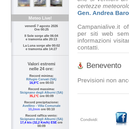
certezze meteorol
Gen. Andrea Baro
Meteo Live!
Campanialive.it o
venerdì 7 agosto 2026
Ore 00:25
per siti web sem
Il Sole sorge alle
06:04
informazioni visita
e tramonta alle
20:13
La Luna sorge alle
00:02
contatti.
e tramonta alle
14:27
Benevento
Valori estremi
nelle 24 ore:
Record minima:
Previsioni non anco
Rifugio Cervati (SA)
16,9°C
ore 00:03
Record massima:
Sicignano degli Alburni (SA)
35,1°C
ore 00:09
Record precipitazione:
Avellino - Villa Comunale
10,2mm
ore 00:10
Record raffica vento:
Condividi:
Sicignano degli Alburni (SA)
17,4 kts (32,2 Km/h) ESE
ore
00:09