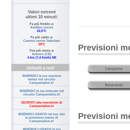
Valori estremi
ultimi 10 minuti:
Fa più freddo a:
Avellino centro
22,6°C
Fa più caldo a:
Caserta centro Salesiani
29°C
Previsioni m
Tira più vento a:
Arienzo (CE)
4 kts (7,4 Km/h) NE
Unisciti a noi!
INSERISCI la tua stazione
meteo nel circuito
Campanialive.it!
INSERISCI la tua webcam nel
circuito Campanialive.it!
ISCRIVITI alla newsletter di
Campanialive.it!
Previsioni m
INSERISCI GRATIS nel tuo sito
le previsioni meteo di
Campanialive.it!
INSERISCI GRATIS la tua