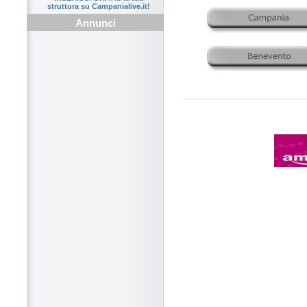
struttura su Campanialive.it!
Annunci