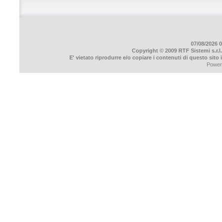
07/08/2026 0
Copyright © 2009 RTF Sistemi s.r.l.
E' vietato riprodurre e/o copiare i contenuti di questo sito
Power