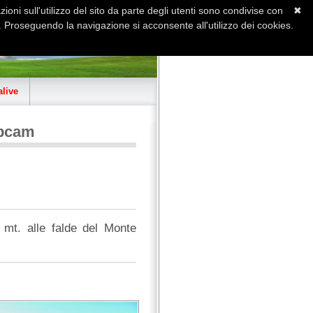
ioni sull'utilizzo del sito da parte degli utenti sono condivise con
✖
 Proseguendo la navigazione si acconsente all'utilizzo dei cookies.
Home
Contatti
Sitemap
live
ebcam
 mt. alle falde del Monte