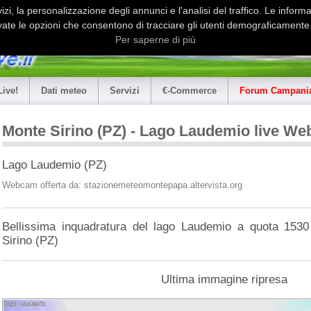
i, la personalizzazione degli annunci e l'analisi del traffico. Le informaz
ate le opzioni che consentono di tracciare gli utenti demograficamente.
Per saperne di più
Live!
Dati meteo
Servizi
€-Commerce
Forum Campania
Monte Sirino (PZ) - Lago Laudemio live W
Lago Laudemio (PZ)
Webcam offerta da: stazionemeteomontepapa.altervista.org
Bellissima inquadratura del lago Laudemio a quota 1530
Sirino (PZ)
Ultima immagine ripresa