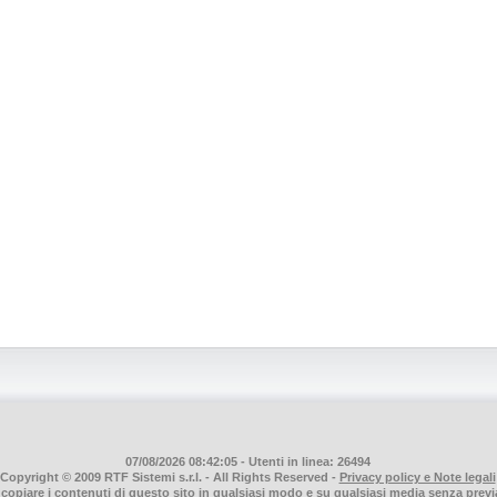
07/08/2026 08:42:05 - Utenti in linea: 26494
Copyright © 2009 RTF Sistemi s.r.l. - All Rights Reserved -
Privacy policy e Note legali
o copiare i contenuti di questo sito in qualsiasi modo e su qualsiasi media senza previ