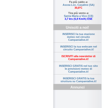
Fa più caldo a:
Ascea Loc. Casaline (SA)
30,8°C
Tira più vento a:
Santa Maria a Vico (CE)
3,7 kts (6,9 Km/h) ESE
Unisciti a noi!
INSERISCI la tua stazione
meteo nel circuito
Campanialive.it!
INSERISCI la tua webcam nel
circuito Campanialive.it!
ISCRIVITI alla newsletter di
Campanialive.it!
INSERISCI GRATIS nel tuo sito
le previsioni meteo di
Campanialive.it!
INSERISCI GRATIS la tua
struttura su Campanialive.it!
Annunci