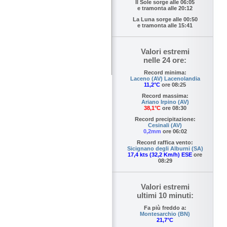
Il Sole sorge alle
06:05
e tramonta alle
20:12
La Luna sorge alle
00:50
e tramonta alle
15:41
Valori estremi
nelle 24 ore:
Record minima:
Laceno (AV) Lacenolandia
11,2°C
ore 08:25
Record massima:
Ariano Irpino (AV)
38,1°C
ore 08:30
Record precipitazione:
Cesinali (AV)
0,2mm
ore 06:02
Record raffica vento:
Sicignano degli Alburni (SA)
17,4 kts (32,2 Km/h) ESE
ore
08:29
Valori estremi
ultimi 10 minuti:
Fa più freddo a:
Montesarchio (BN)
21,7°C